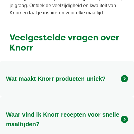
je graag. Ontdek de veelzijdigheid en kwaliteit van
Knorr en laat je inspireren voor elke maaltijd.
Veelgestelde vragen over
Knorr
Wat maakt Knorr producten uniek?
Knorr staat bekend om zijn rijke smaken en
hoogwaardige ingrediënten, zorgvuldig
geselecteerd om jouw gerechten naar een hoger
Waar vind ik Knorr recepten voor snelle
niveau te tillen. We bieden innovatieve oplossingen
die het koken vereenvoudigen en inspireren.
maaltijden?