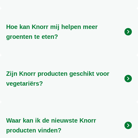
Op onze website,
, vind je een uitgebreide collectie
snelle en makkelijke recepten die perfect zijn voor
drukke dagen. Gebruik de zoekfunctie om direct te
Hoe kan Knorr mij helpen meer
vinden wat je zoekt.
groenten te eten?
Met de Knorr Groentekalender en onze
Wereldgerechten inspireren we je om meer
seizoensgroenten te gebruiken in je maaltijden.
Zijn Knorr producten geschikt voor
Ontdek verrassende combinaties en tips om
groenten heerlijk te bereiden.
vegetariërs?
Veel van onze producten zijn geschikt voor
vegetariërs. Controleer altijd de ingrediëntenlijst op
de verpakking voor de meest actuele en specifieke
Waar kan ik de nieuwste Knorr
informatie over allergenen en dieetwensen.
producten vinden?