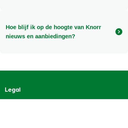
Je vindt onze nieuwste producten in de supermarkt
en op de
. We vernieuwen ons assortiment
regelmatig om je te blijven verrassen.
Hoe blijf ik op de hoogte van Knorr
nieuws en aanbiedingen?
Meld je aan voor de Knorr nieuwsbrief via de knop
'Meld je nu aan!' op onze homepage. Zo ontvang je
de nieuwste recepten, producten en exclusieve
aanbiedingen direct in je mailbox.
Legal
Cookieverklaring
Privacyverklaring
Cookie-instellingen
Gebruiksvoorwaarden