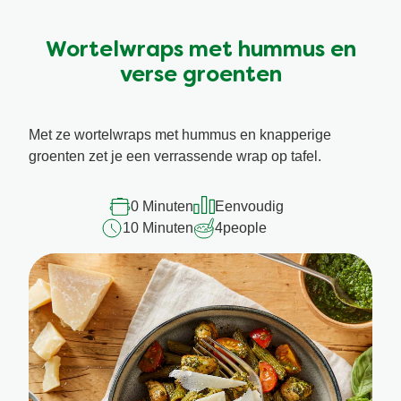
Geen
beoordelingen
ingediend
Wortelwraps met hummus en
voor
verse groenten
deze
recipe
Met ze wortelwraps met hummus en knapperige
groenten zet je een verrassende wrap op tafel.
0 Minuten
Eenvoudig
10 Minuten
4
people