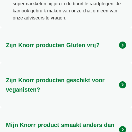
supermarkketen bij jou in de buurt te raadplegen. Je
kan ook gebruik maken van onze chat om een van
onze adviseurs te vragen.
Zijn Knorr producten Gluten vrij?
Gluten zijn eiwitten die voorkomen in granen zoals
tarwe, rogge, gerst, haver, spelt en kamut. Wanneer
deze granen (of een ingrediënt gemaakt van deze
Zijn Knorr producten geschikt voor
granen, zoals tarwemeel) worden genoemd bij de
ingrediënten van een product, bevat het product
veganisten?
gluten. Producten zijn Gluten vrij wanneer er minder
dan 20 ppm gluten in product is verwerkt. Wanneer
Producten zijn geschikt voor veganisten waanneer
Knorr producten Gluten vrij zijn staat dit vermeld op
er ingredienten in zijn verwerkt niet van dierlijke
de verpakking met het Glutenvrij logo
oorsprong. Op dit moment zijn er binnen Knorr geen
Mijn Knorr product smaakt anders dan
producten waarvan we met 100% zekerheid kunnen