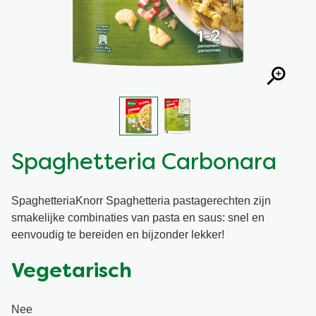
Snel en makkelijk
Mixen
Terugroepactie Basilicum Roomsaus
Vegetarisch
Smaakmakers
Wereldkeukens
Sauzen en Jus
Soepen
Spaghetteria Carbonara
Kant-en-klaar
SpaghetteriaKnorr Spaghetteria pastagerechten zijn
smakelijke combinaties van pasta en saus: snel en
Good Snacks
eenvoudig te bereiden en bijzonder lekker!
Vegetarisch
Nee