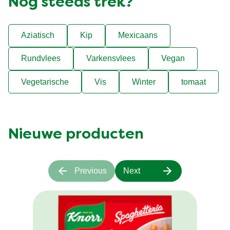
Nog steeds trek?
Aziatisch
Kip
Mexicaans
Rundvlees
Varkensvlees
Vegan
Vegetarische
Vis
Winter
tomaat
Nieuwe producten
Previous
Next