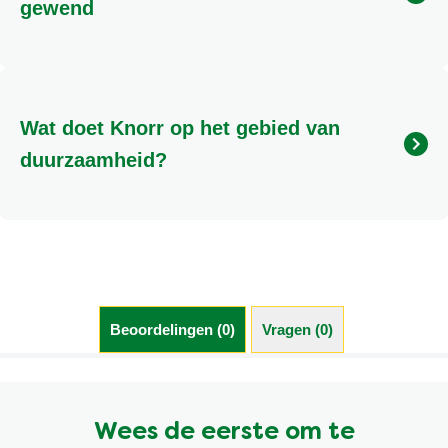
zeggen dat deze geschikt zijn voor veganisten.
gewend
Er kunnen heel veel oorzaken zijn waarom je een
andere smaakervaring ervaart dan anders. Een van
onze productexperts helpt je graag om dit samen
Wat doet Knorr op het gebied van
met jou uit te zoeken. Je kan ons bellen op 0800-
0223055 of gebruik maken van de chat beschikbaar
duurzaamheid?
op deze website
Meer informatie over Knorr en Duurzaamheid kunt u
vinden door hier te klikken.
Beoordelingen (0)
Vragen (0)
Wees de eerste om te