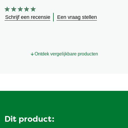
Geen
beoordelingen
Schrijf een recensie
Een vraag stellen
ingediend
voor
deze
product
Ontdek vergelijkbare producten
Dit product: