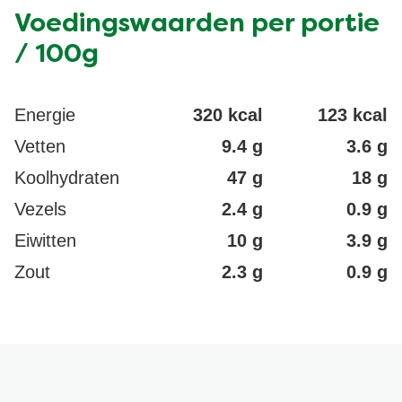
selderij bevatten.
Voedingswaarden per portie
/ 100g
Energie
320 kcal
123 kcal
Vetten
9.4 g
3.6 g
Koolhydraten
47 g
18 g
Vezels
2.4 g
0.9 g
Eiwitten
10 g
3.9 g
Zout
2.3 g
0.9 g