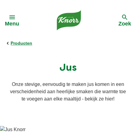
Skip to:
Menu
Zoek
terug
terug
terug
terug
terug
Producten
Alle Recepten
Alle Producten
Alle Kooktips
Ontdek Knorr
Alle Acties
Jus
Pasta
Cup a Soup
Asperges
Onze-purpose
Cup A Soup
Onze stevige, eenvoudig te maken jus komen in een
verscheidenheid aan heerlijke smaken die warmte toe
Groentewraps
Groentepasta's
Groente
Geschiedenis van Knorr
te voegen aan elke maaltijd - bekijk ze hier!
Soep
Groentewraps
Vegetarisch
Reclames Knorr
Ingredienten
Wereldgerechten
Vegan
Duurzame inkoop