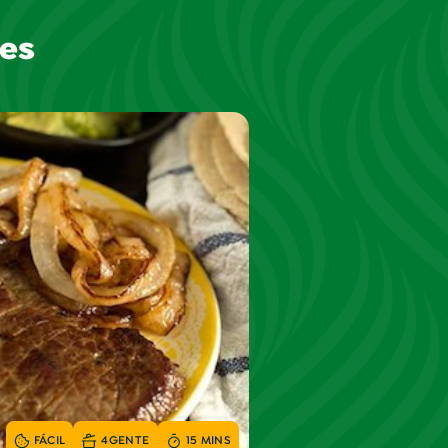
Res
FÁCIL
4
GENTE
15 MINS