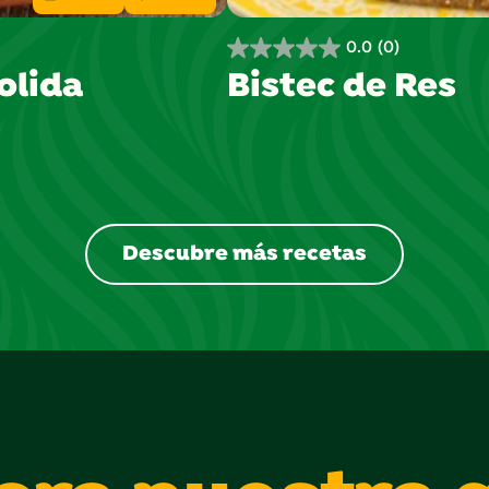
0.0
(0)
0.0
olida
Bistec de Res
de
5
estrellas.
Descubre más recetas