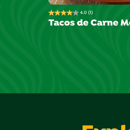
4.0
(1)
4.0
Tacos de Carne M
de
5
estrellas.
1
reseña