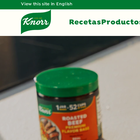
View this site in English
Recetas
Producto