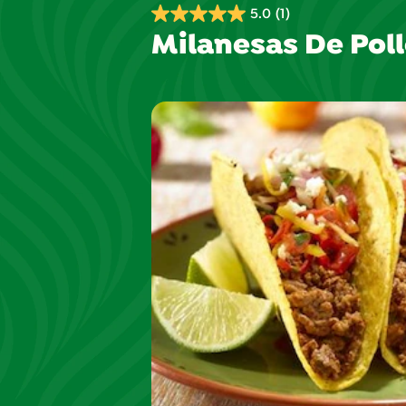
5.0
(1)
5.0
Milanesas De Pol
de
5
estrellas.
1
reseña