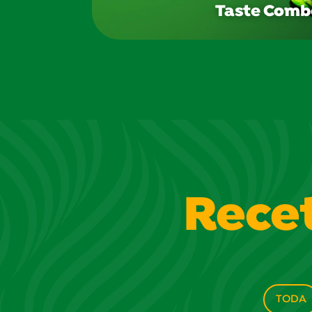
Taste Comb
Rece
TODA