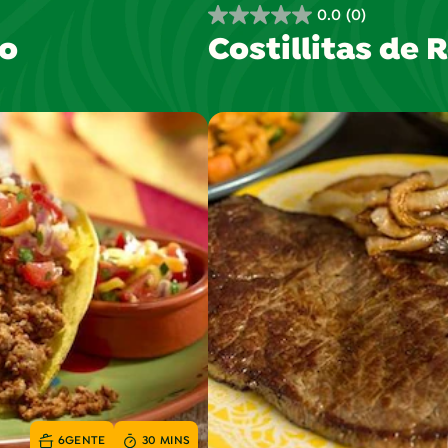
0.0
(0)
0.0
lo
Costillitas de 
de
5
estrellas.
6
GENTE
30 MINS