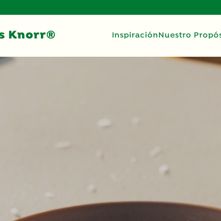
s Knorr®
Inspiración
Nuestro Propós