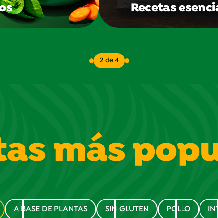
os
Recetas esenci
2 de 4
tas más popu
A BASE DE PLANTAS
SIN GLUTEN
POLLO
IN