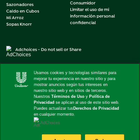
Consumidor
Sazonadores
Limitar el uso de mi
Caldo en Cubos
información personal
Mi Arroz
confidencial
Sopas Knorr
Adchoices - Do not sell or Share
Usamos cookies y tecnologías similares para
mejorar tu experiencia en nuestro sitio y para
Este sitio web está dirigido exclusivamente a los
mostrar anuncios según tus intereses en
consumidores estadounidenses de productos y servicios de
Unilever United States.
nuestro sitio web y en sitios de terceros.
Este sitio web no está dirigido a consumidores radicados
Nuestros
Términos de Uso
y
Política de
fuera de Estados Unidos.
Privacidad
se aplican al uso de este sitio web.
Puedes actualizar tus
Derechos de Privacidad
© 2026 Unilever. Todos los derechos reservados.
en cualquier momento.
AdChoices
Cambiar Locación
United States