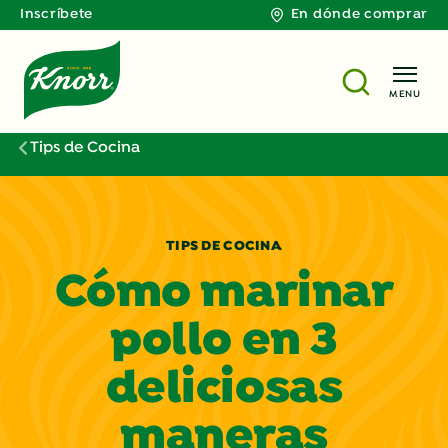
Inscríbete
En dónde comprar
MENU
Tips de Cocina
TIPS DE COCINA
Cómo marinar
pollo en 3
deliciosas
maneras