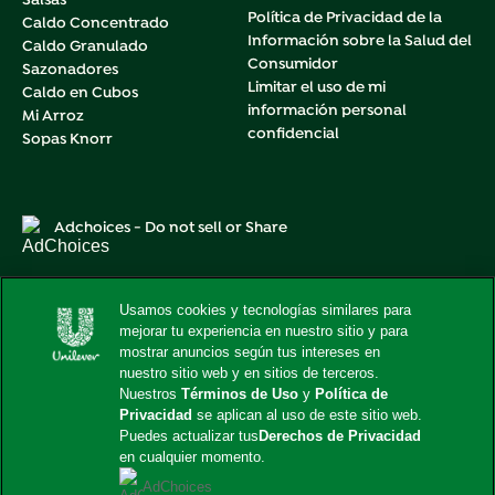
Salsas
Política de Privacidad de la
Caldo Concentrado
Información sobre la Salud del
Caldo Granulado
Consumidor
Sazonadores
Limitar el uso de mi
Caldo en Cubos
información personal
Mi Arroz
confidencial
Sopas Knorr
Adchoices - Do not sell or Share
Usamos cookies y tecnologías similares para
mejorar tu experiencia en nuestro sitio y para
Este sitio web está dirigido exclusivamente a los
mostrar anuncios según tus intereses en
consumidores estadounidenses de productos y servicios de
Unilever United States.
nuestro sitio web y en sitios de terceros.
Este sitio web no está dirigido a consumidores radicados
Nuestros
Términos de Uso
y
Política de
fuera de Estados Unidos.
Privacidad
se aplican al uso de este sitio web.
© 2026 Unilever. Todos los derechos reservados.
Puedes actualizar tus
Derechos de Privacidad
en cualquier momento.
AdChoices
Cambiar Locación
United States