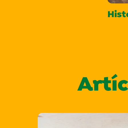
Hist
Artí