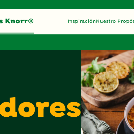
s Knorr®
Inspiración
Nuestro Propós
dores