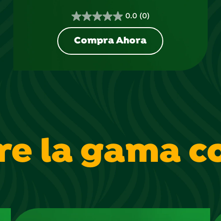
0.0
(0)
0.0
de
Compra Ahora
5
estrellas.
re la gama c