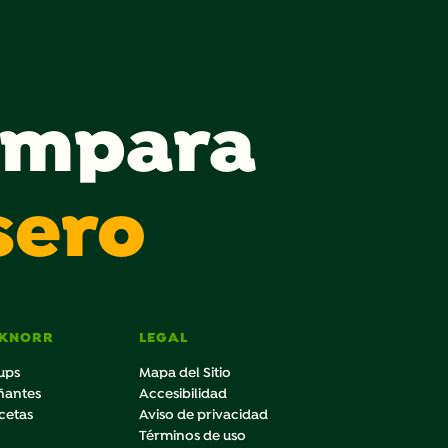
ompara
sero
 KNORR
LEGAL
ups
Mapa del Sitio
ñantes
Accesibilidad
cetas
Aviso de privacidad
Términos de uso