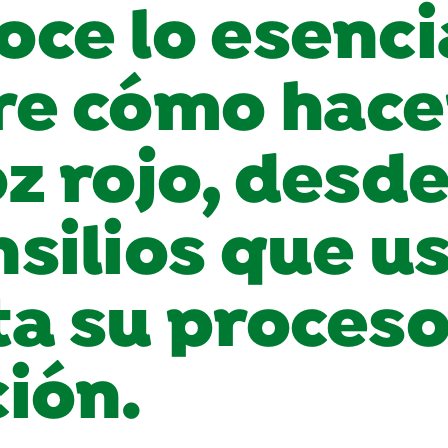
ce lo esenci
re cómo hace
z rojo, desde
silios que u
ta su proceso
ión.