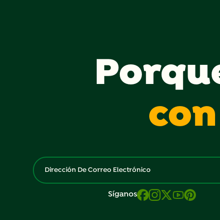
Porqu
con
Síganos