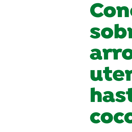
Cono
sob
arro
uten
has
cocc