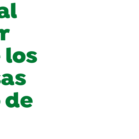
al
r
 los
sas
 de