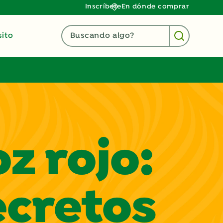
Inscríbete
En dónde comprar
ito
Buscando algo?
z rojo:
ecretos