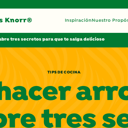
s Knorr®
Inspiración
Nuestro Propós
bre tres secretos para que te salga delicioso
TIPS DE COCINA
acer arro
re tres s