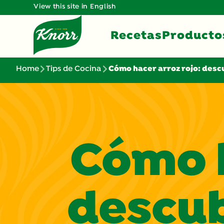
View this site in English
Recetas
Producto
Home
Tips de Cocina
Cómo hacer arroz rojo: descu
Cómo h
descub