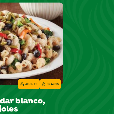
4
GENTE
35 MINS
dar blanco,
joles