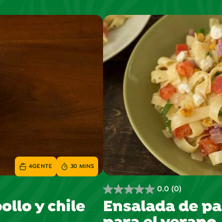
4
GENTE
30 MINS
0.0
(0)
0.0
llo y chile
Ensalada de pa
de
5