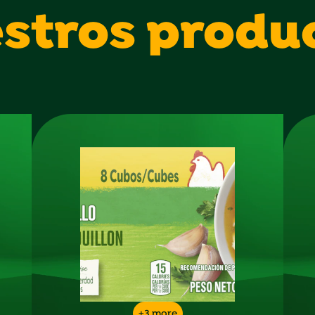
stros produ
+3 more