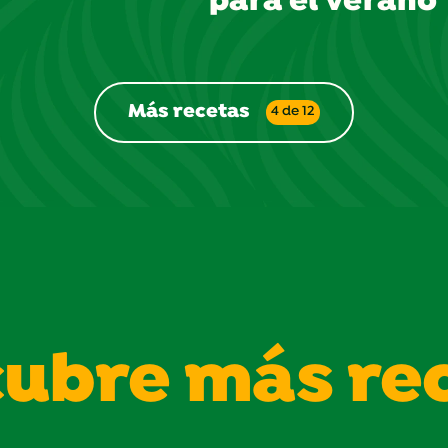
para el verano
estrellas.
Más recetas
4 de 12
ubre más re