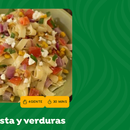
4
GENTE
30 MINS
sta y verduras