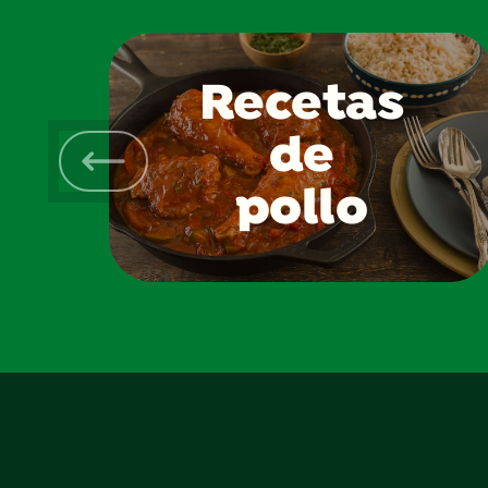
Recetas
de
pollo