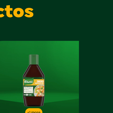
ctos
+1 more