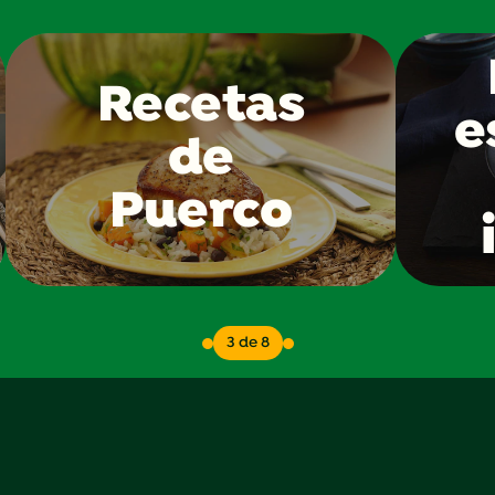
Recetas
e
de
Puerco
3 de 8