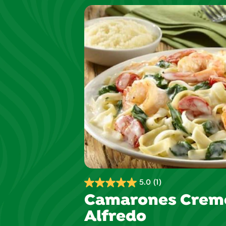
5.0
(1)
5.0
Camarones Cremo
de
Alfredo
5
estrellas.