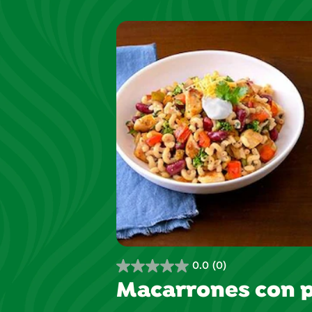
1
reseña
0.0
(0)
0.0
Macarrones con po
de
5