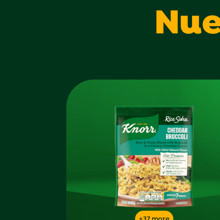
Nue
+37 more