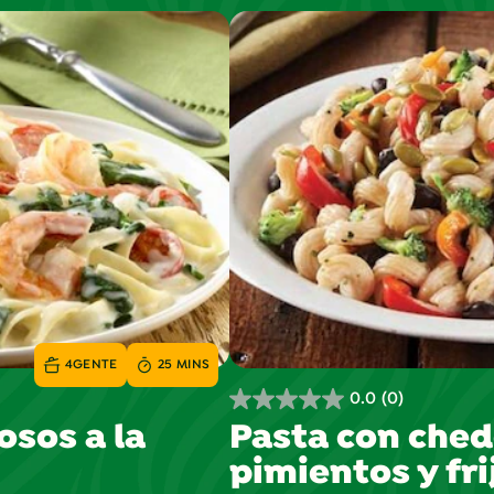
4
GENTE
25 MINS
0.0
(0)
0.0
sos a la
Pasta con ched
de
pimientos y fri
5
estrellas.