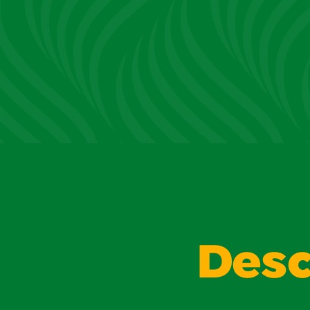
estrellas.
Desc