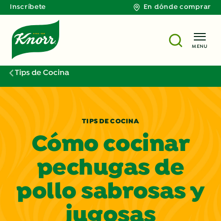
Inscríbete
En dónde comprar
MENU
Tips de Cocina
TIPS DE COCINA
Cómo cocinar
pechugas de
pollo sabrosas y
jugosas