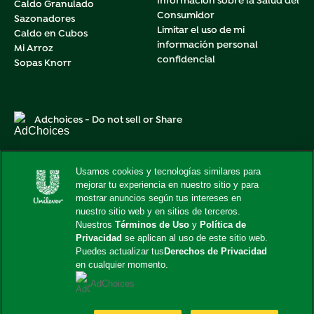
Información sobre la Salud del
Caldo Granulado
Consumidor
Sazonadores
Limitar el uso de mi
Caldo en Cubos
información personal
Mi Arroz
confidencial
Sopas Knorr
Adchoices - Do not sell or Share
Usamos cookies y tecnologías similares para
mejorar tu experiencia en nuestro sitio y para
Este sitio web está dirigido exclusivamente a los
mostrar anuncios según tus intereses en
consumidores estadounidenses de productos y servicios de
Unilever United States.
nuestro sitio web y en sitios de terceros.
Este sitio web no está dirigido a consumidores radicados
Nuestros
Términos de Uso
y
Política de
fuera de Estados Unidos.
Privacidad
se aplican al uso de este sitio web.
Puedes actualizar tus
Derechos de Privacidad
© 2026 Unilever. Todos los derechos reservados.
en cualquier momento.
AdChoices
Cambiar Locación
United States