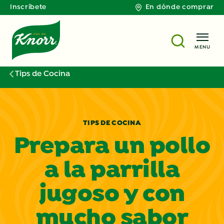
Inscríbete
En dónde comprar
MENU
Tips de Cocina
TIPS DE COCINA
Prepara un pollo
a la parrilla
jugoso y con
mucho sabor