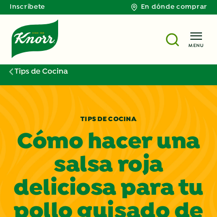
Inscríbete
En dónde comprar
MENU
Tips de Cocina
TIPS DE COCINA
Cómo hacer una
salsa roja
deliciosa para tu
pollo guisado de