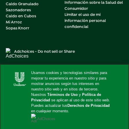
Información sobre la Salud del
Caldo Granulado
Consumidor
Sazonadores
Limitar el uso de mi
Caldo en Cubos
información personal
Mi Arroz
confidencial
Sopas Knorr
Adchoices - Do not sell or Share
Usamos cookies y tecnologías similares para
mejorar tu experiencia en nuestro sitio y para
Este sitio web está dirigido exclusivamente a los
mostrar anuncios según tus intereses en
consumidores estadounidenses de productos y servicios de
Unilever United States.
nuestro sitio web y en sitios de terceros.
Este sitio web no está dirigido a consumidores radicados
Nuestros
Términos de Uso
y
Política de
fuera de Estados Unidos.
Privacidad
se aplican al uso de este sitio web.
Puedes actualizar tus
Derechos de Privacidad
© 2026 Unilever. Todos los derechos reservados.
en cualquier momento.
AdChoices
Cambiar Locación
United States