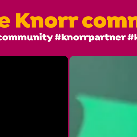
he Knorr com
community #knorrpartner #