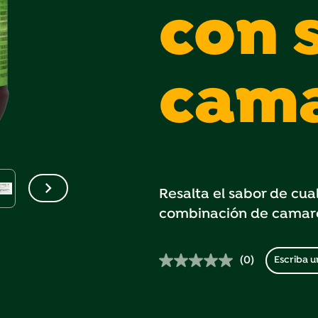
con 
cam
Resalta el sabor de cual
combinación de camarón
(0)
Escriba u
Sin
puntuación.
Enlace
en
la