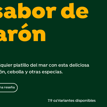
sabor de
arón
quier platillo del mar con esta deliciosa
, cebolla y otras especias.
na reseña
7.9 oz
Variantes disponibles