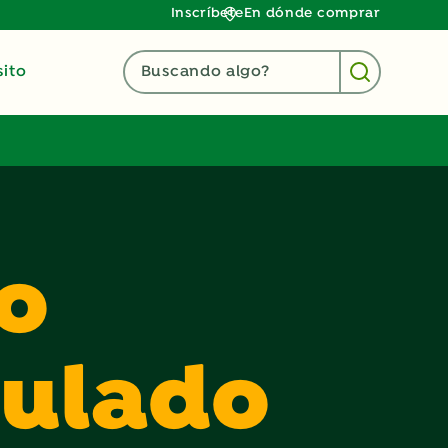
Inscríbete
En dónde comprar
ito
Buscando algo?
o
ulado