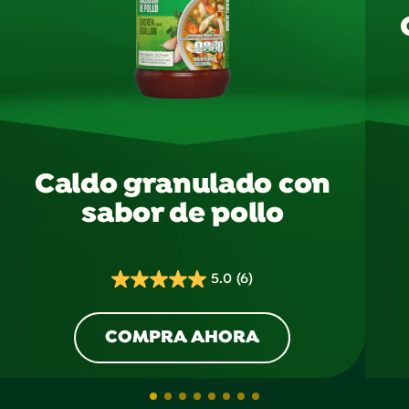
Caldo granulado con
sabor de pollo
5.0
(6)
5.0
de
5
COMPRA AHORA
estrellas.
6
reseñas