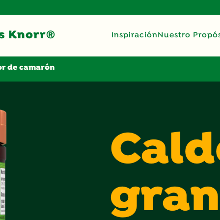
s Knorr®
Inspiración
Nuestro Propós
or de camarón
Cald
gran