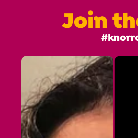
Join t
#knorr