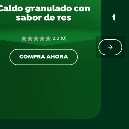
Caldo granulado con
Ca
sabor de res
tom
0.0
(0)
0.0
de
5
COMPRA AHORA
estrellas.