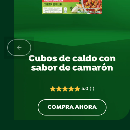
Cubos de caldo con
sabor de camarón
5.0
(1)
5.0
de
5
COMPRA AHORA
estrellas.
1
reseña