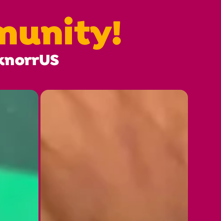
munity!
knorrUS