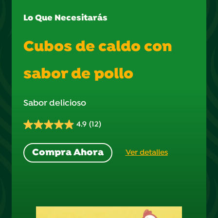
Lo Que Necesitarás
Cubos de caldo con
sabor de pollo
Sabor delicioso
4.9
(12)
4.9
de
Compra Ahora
Ver detalles
5
estrellas.
12
reseñas