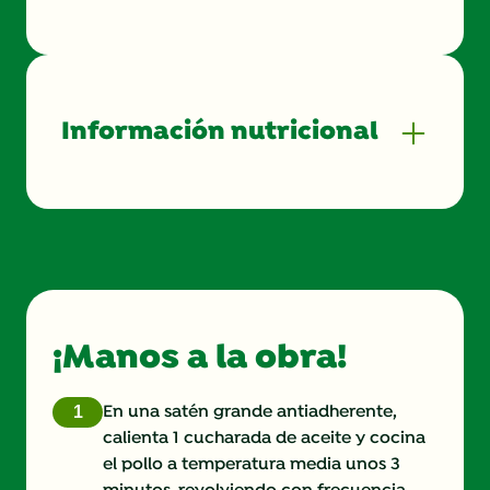
Información nutricional
Energy (kcal)
390.0
Protein (g)
24.0 g
Sugar (g)
9.0 g
¡Manos a la obra!
Fat (g)
11.0 g
Fibre (g)
4.0 g
En una satén grande antiadherente,
calienta 1 cucharada de aceite y cocina
el pollo a temperatura media unos 3