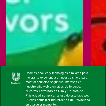
Usamos cookies y tecnologías similares para
mejorar tu experiencia en nuestro sitio y para
mostrar anuncios según tus intereses en
nuestro sitio web y en sitios de terceros.
Nuestros
Términos de Uso
y
Política de
Privacidad
se aplican al uso de este sitio web.
Puedes actualizar tus
Derechos de Privacidad
en cualquier momento.