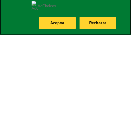
AdChoices
Aceptar
Rechazar