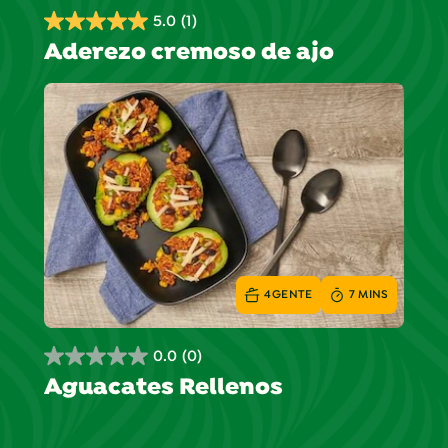
5.0
(1)
5.0
Aderezo cremoso de ajo
de
5
estrellas.
1
reseña
4
GENTE
7 MINS
0.0
(0)
0.0
Aguacates Rellenos
de
5
estrellas.