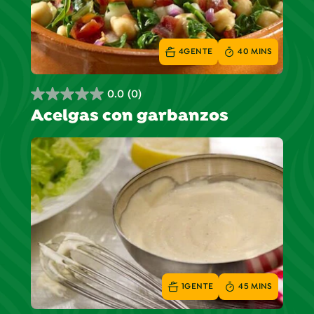
4
GENTE
40 MINS
0.0
(0)
0.0
Acelgas con garbanzos
de
5
estrellas.
1
GENTE
45 MINS