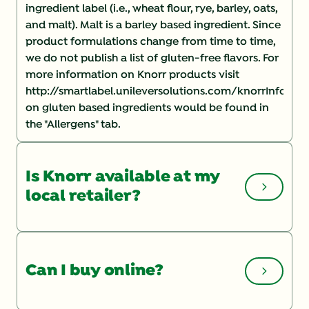
ingredient label (i.e., wheat flour, rye, barley, oats,
and malt). Malt is a barley based ingredient. Since
product formulations change from time to time,
we do not publish a list of gluten-free flavors. For
more information on Knorr products visit
http://smartlabel.unileversolutions.com/knorrInforma
on gluten based ingredients would be found in
the "Allergens" tab.
Is Knorr available at my
local retailer?
You can check the Store Locator
http://www.knorr.com/us/en/store-locator.html
Can I buy online?
on our website for a list of local retailers. If you
are having trouble finding a product, you may
want to speak with your store manager and ask