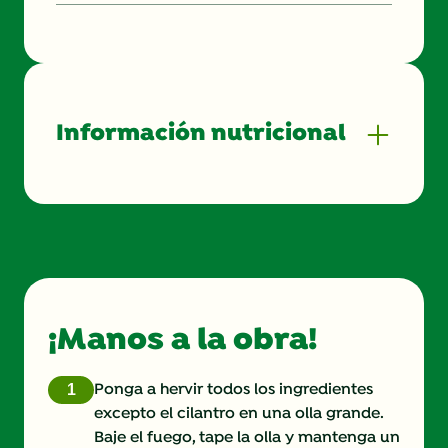
Información nutricional
Energy (kcal)
0.0
Protein (g)
0.0 g
Sugar (g)
0.0 g
¡Manos a la obra!
Fat (g)
0.0 g
Fibre (g)
0.0 g
Ponga a hervir todos los ingredientes
excepto el cilantro en una olla grande.
Baje el fuego, tape la olla y mantenga un