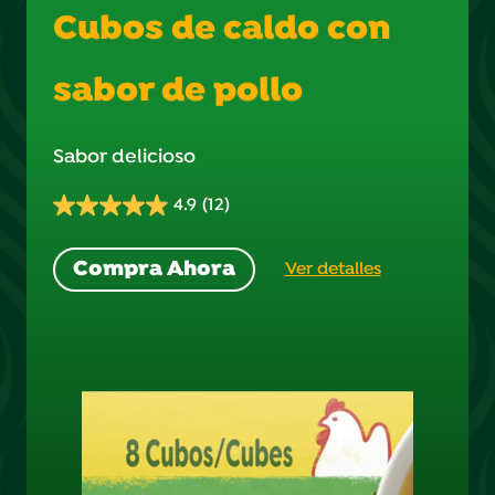
Cubos de caldo con
sabor de pollo
Sabor delicioso
4.9
(12)
4.9
de
Compra Ahora
Ver detalles
5
estrellas.
12
reseñas