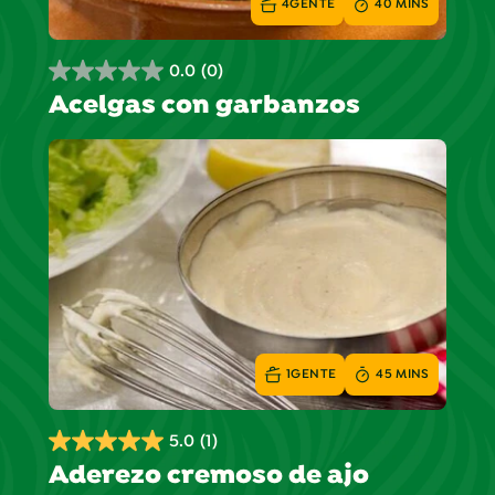
4
GENTE
40 MINS
0.0
(0)
0.0
Acelgas con garbanzos
de
5
estrellas.
1
GENTE
45 MINS
5.0
(1)
5.0
Aderezo cremoso de ajo
de