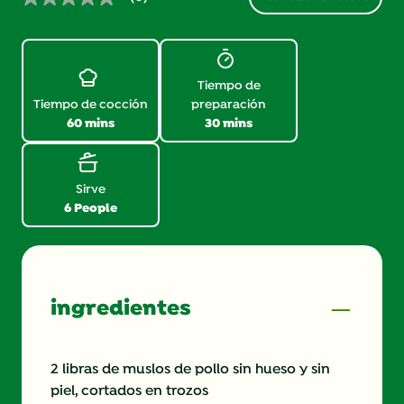
Sin
puntuación.
Enlace
en
la
misma
Tiempo de
página.
Tiempo de cocción
preparación
60 mins
30 mins
Sirve
6 People
ingredientes
2 libras de muslos de pollo sin hueso y sin
piel, cortados en trozos