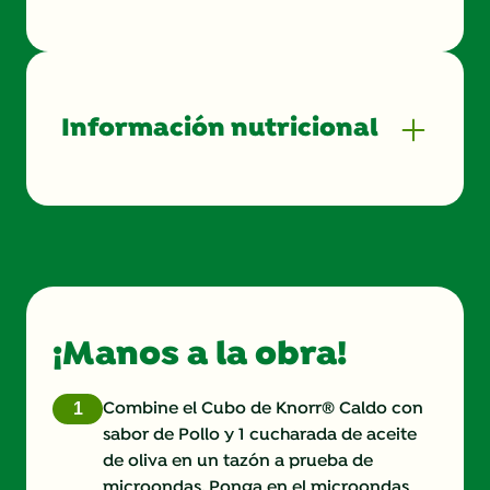
Información nutricional
Energy (kcal)
0.0
Protein (g)
0.0 g
Sugar (g)
0.0 g
¡Manos a la obra!
Fat (g)
0.0 g
Fibre (g)
0.0 g
Combine el Cubo de Knorr® Caldo con
sabor de Pollo y 1 cucharada de aceite
de oliva en un tazón a prueba de
microondas. Ponga en el microondas