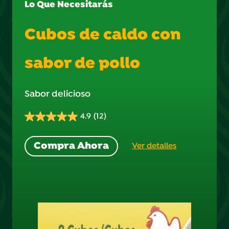
Lo Que Necesitarás
Cubos de caldo con
sabor de pollo
Sabor delicioso
4.9
(12)
4.9
de
Compra Ahora
Ver detalles
5
estrellas.
12
reseñas