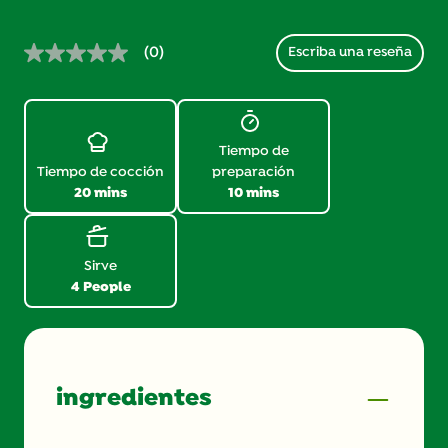
(0)
Escriba una reseña
Sin
puntuación.
Enlace
en
la
misma
Tiempo de
página.
Tiempo de cocción
preparación
20 mins
10 mins
Sirve
4 People
ingredientes