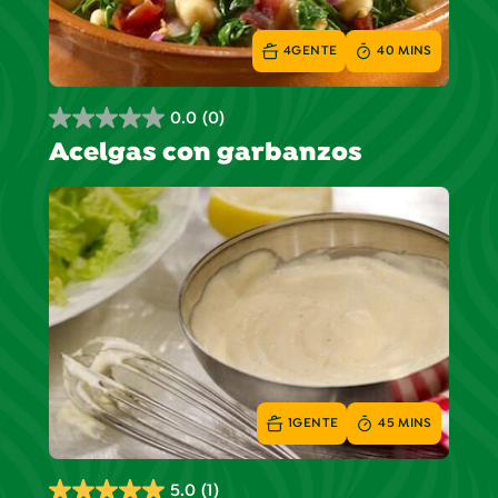
4
GENTE
40 MINS
0.0
(0)
0.0
Acelgas con garbanzos
de
5
estrellas.
1
GENTE
45 MINS
5.0
(1)