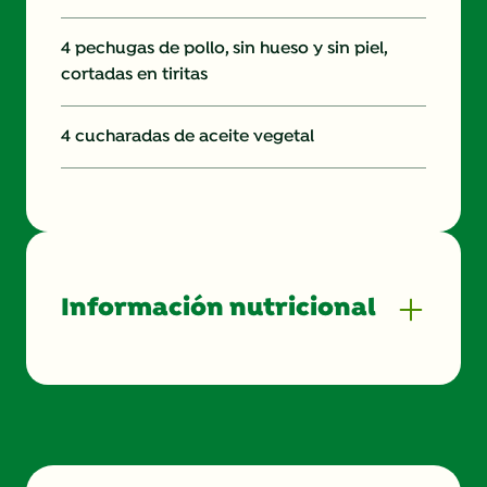
4 pechugas de pollo, sin hueso y sin piel,
cortadas en tiritas
4 cucharadas de aceite vegetal
Información nutricional
Energy (kcal)
400.0
Protein (g)
31.0 g
Sugar (g)
2.0 g