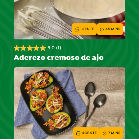
1
GENTE
45 MINS
5.0
(1)
5.0
Aderezo cremoso de ajo
de
5
estrellas.
1
reseña
4
GENTE
7 MINS