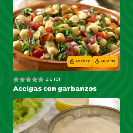
4
GENTE
40 MINS
0.0
(0)
0.0
Acelgas con garbanzos
de
5
estrellas.