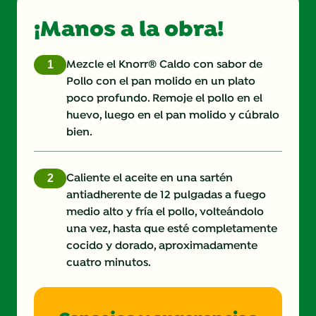
¡Manos a la obra!
Fat (g)
21.0 g
Fibre (g)
1.0 g
Mezcle el Knorr® Caldo con sabor de
Pollo con el pan molido en un plato
poco profundo. Remoje el pollo en el
huevo, luego en el pan molido y cúbralo
bien.
Caliente el aceite en una sartén
antiadherente de 12 pulgadas a fuego
medio alto y fría el pollo, volteándolo
una vez, hasta que esté completamente
cocido y dorado, aproximadamente
cuatro minutos.