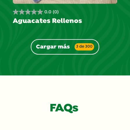
0.0
(0)
0.0
Aguacates Rellenos
de
5
estrellas.
Cargar más
3 de 300
FAQs