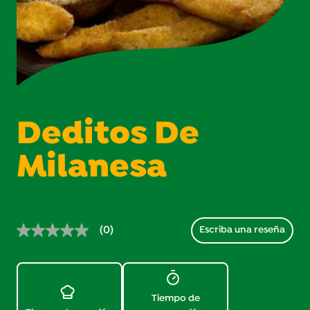
Deditos De
Milanesa
(0)
Escriba una reseña
Sin
puntuación.
Enlace
en
la
misma
Tiempo de
página.