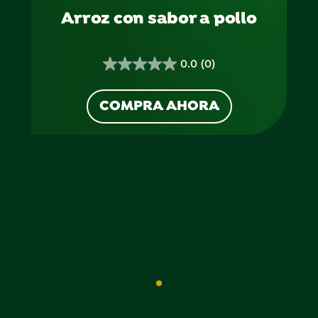
Arroz con sabor a pollo
0.0
(0)
0.0
de
COMPRA AHORA
5
estrellas.