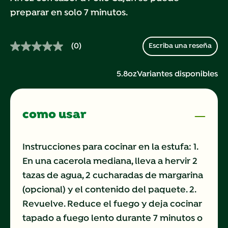
preparar en solo 7 minutos.
(0)
Escriba una reseña
Sin
puntuación.
Enlace
5.8oz
Variantes disponibles
en
la
misma
página.
como usar
Instrucciones para cocinar en la estufa: 1.
En una cacerola mediana, lleva a hervir 2
tazas de agua, 2 cucharadas de margarina
(opcional) y el contenido del paquete. 2.
Revuelve. Reduce el fuego y deja cocinar
tapado a fuego lento durante 7 minutos o