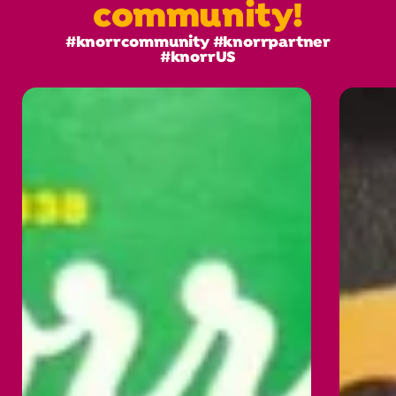
community!
#knorrcommunity #knorrpartner
#knorrUS