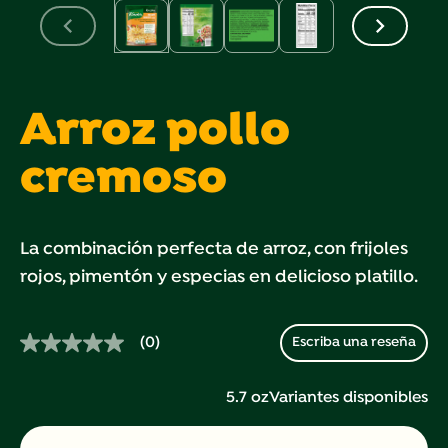
Arroz pollo
cremoso
La combinación perfecta de arroz, con frijoles
rojos, pimentón y especias en delicioso platillo.
(0)
Escriba una reseña
Sin
puntuación.
Enlace
5.7 oz
Variantes disponibles
en
la
misma
página.