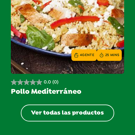
4
GENTE
25 MINS
0.0
(0)
0.0
Pollo Mediterráneo
de
5
estrellas.
Ver todas las productos