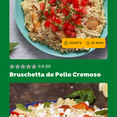
4
GENTE
25 MINS
0.0
(0)
0.0
Bruschetta de Pollo Cremoso
de
5
estrellas.