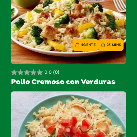
4
GENTE
25 MINS
0.0
(0)
0.0
Pollo Cremoso con Verduras
de
5
estrellas.