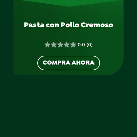
Pasta con Pollo Cremoso
0.0
(0)
0.0
de
COMPRA AHORA
5
estrellas.