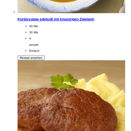
Kürbissuppe edelsüß mit knusprigen Zwiebeln
CookingTime
00 Min
PreparationTime
30 Min
Servings
4
people
Difficulty
Einfach
Rezept ansehen