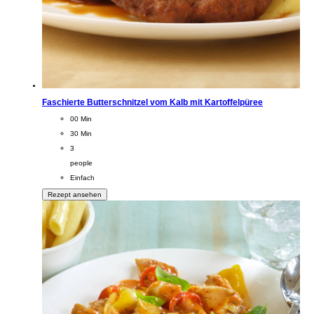
Faschierte Butterschnitzel vom Kalb mit Kartoffelpüree
CookingTime
00 Min
PreparationTime
30 Min
Servings
3
people
Difficulty
Einfach
Rezept ansehen