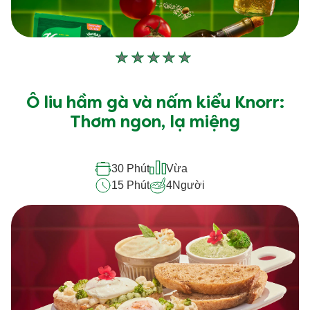
Không
có
xếp
Ô liu hầm gà và nấm kiểu Knorr:
hạng
Thơm ngon, lạ miệng
nào
được
30 Phút
Vừa
gửi
15 Phút
4
Người
cho
recipe
này