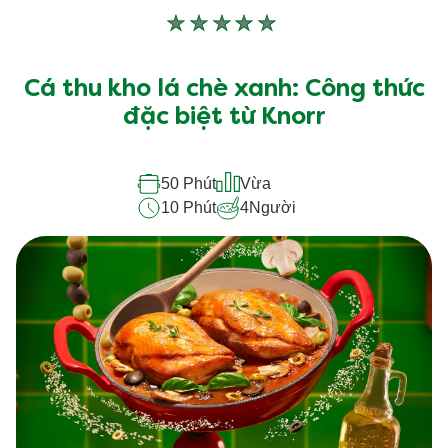
Không
có
xếp
Cá thu kho lá chè xanh: Công thức
hạng
đặc biệt từ Knorr
nào
được
50 Phút
Vừa
gửi
10 Phút
4
Người
cho
recipe
này