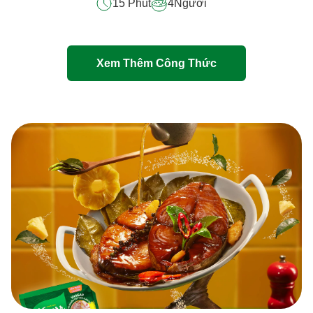
15 Phút
4
Người
cho
recipe
này
Xem Thêm Công Thức