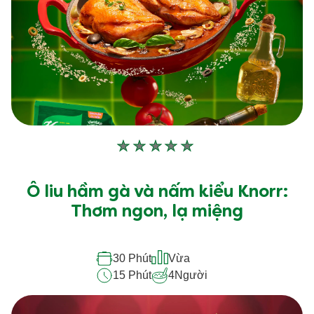
Không
có
xếp
Ô liu hầm gà và nấm kiểu Knorr:
hạng
Thơm ngon, lạ miệng
nào
được
30 Phút
Vừa
gửi
15 Phút
4
Người
cho
recipe