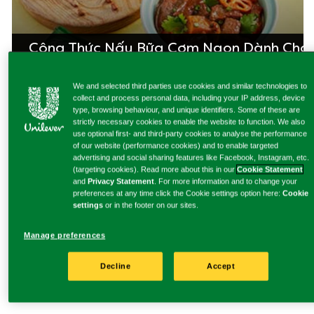
Công Thức Nấu Bữa Cơm Ngon Dành Cho
Cả Gia Đình
We and selected third parties use cookies and similar technologies to
collect and process personal data, including your IP address, device
type, browsing behaviour, and unique identifiers. Some of these are
strictly necessary cookies to enable the website to function. We also
use optional first- and third-party cookies to analyse the performance
of our website (performance cookies) and to enable targeted
advertising and social sharing features like Facebook, Instagram, etc.
(targeting cookies). Read more about this in our
Cookie Statement
and
Privacy Statement
. For more information and to change your
preferences at any time click the Cookie settings option here:
Cookie
settings
or in the footer on our sites.
Các sản phẩm hạt nêm và gói gia vị hoàn
chỉnh
Manage preferences
Decline
Accept