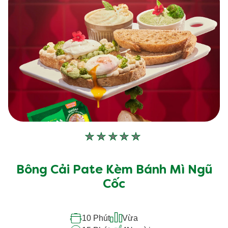
này
Không
có
xếp
Bông Cải Pate Kèm Bánh Mì Ngũ
hạng
Cốc
nào
được
10 Phút
Vừa
gửi