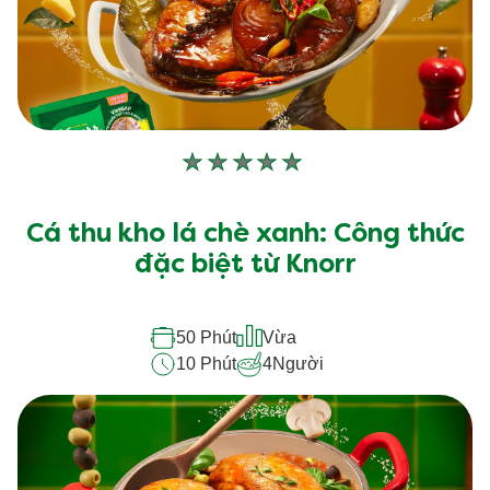
Không
có
xếp
Cá thu kho lá chè xanh: Công thức
hạng
đặc biệt từ Knorr
nào
được
50 Phút
Vừa
gửi
10 Phút
4
Người
cho
recipe
này