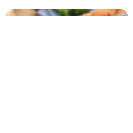
Mẹo chế biến món nấm thơm ngo
tự nhiên cho gia đình