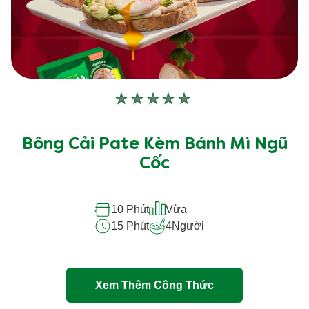
Không
có
xếp
Bông Cải Pate Kèm Bánh Mì Ngũ
hạng
Cốc
nào
được
10 Phút
Vừa
gửi
15 Phút
4
Người
cho
recipe
này
Xem Thêm Công Thức