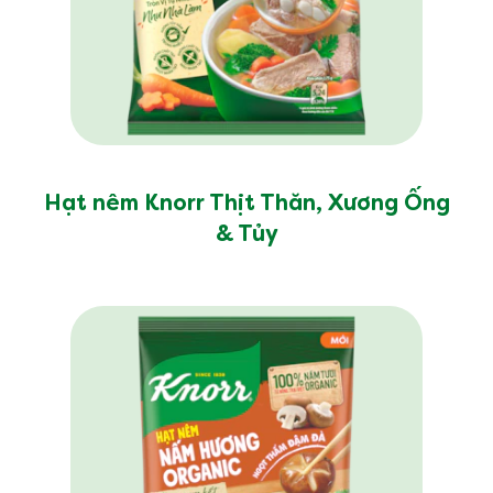
Hạt nêm Knorr Thịt Thăn, Xương Ống
& Tủy