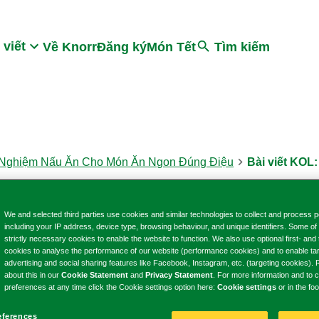
Search
 viết
Về Knorr
Đăng ký
Món Tết
Tìm kiếm
 Nghiệm Nấu Ăn Cho Món Ăn Ngon Đúng Điệu
Bài viết KOL
We and selected third parties use cookies and similar technologies to collect and process p
including your IP address, device type, browsing behaviour, and unique identifiers. Some of
strictly necessary cookies to enable the website to function. We also use optional first- and 
g Thức Nấu Ăn 
cookies to analyse the performance of our website (performance cookies) and to enable ta
advertising and social sharing features like Facebook, Instagram, etc. (targeting cookies)
about this in our
Cookie Statement
and
Privacy Statement
. For more information and to
preferences at any time click the Cookie settings option here:
Cookie settings
or in the foo
eferences