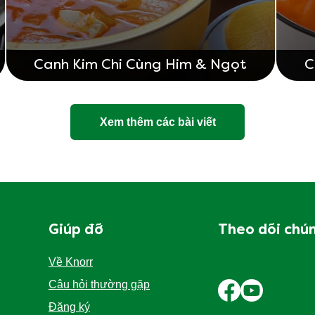
Canh Kim Chi Cùng Him & Ngọt
C
Xem thêm các bài viết
Giúp đỡ
Theo dõi chún
Về Knorr
Câu hỏi thường gặp
Đăng ký