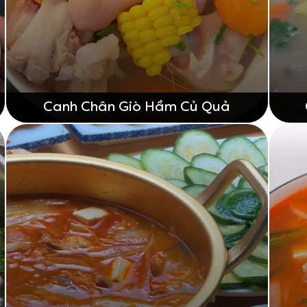
Canh Chân Giò Hầm Củ Quả