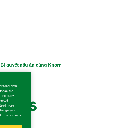
: Bí quyết nấu ăn cùng Knorr
ersonal data,
 these are
third-party
KOLs
rgeted
. Read more
 change your
ter on our sites.