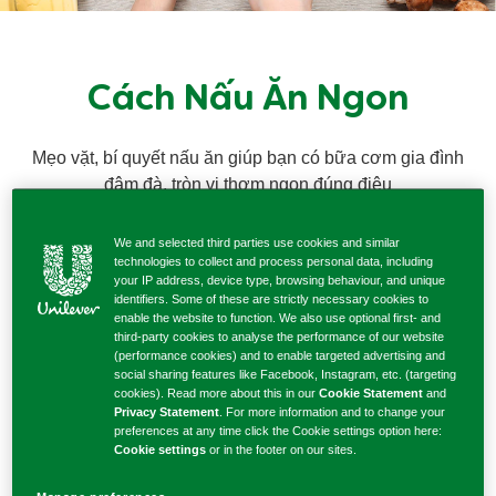
Cách Nấu Ăn Ngon
Mẹo vặt, bí quyết nấu ăn giúp bạn có bữa cơm gia đình
đậm đà, tròn vị thơm ngon đúng điệu
We and selected third parties use cookies and similar
technologies to collect and process personal data, including
your IP address, device type, browsing behaviour, and unique
identifiers. Some of these are strictly necessary cookies to
enable the website to function. We also use optional first- and
third-party cookies to analyse the performance of our website
(performance cookies) and to enable targeted advertising and
social sharing features like Facebook, Instagram, etc. (targeting
cookies). Read more about this in our
Cookie Statement
and
Privacy Statement
. For more information and to change your
preferences at any time click the Cookie settings option here:
Cookie settings
or in the footer on our sites.