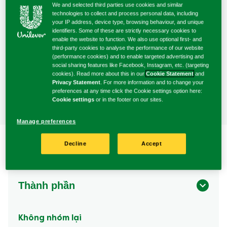
15 Phút
Vừa
10 Phút
được
We and selected third parties use cookies and similar
Độ khó
technologies to collect and process personal data, including
gửi
Thời gian
Thời gian
your IP address, device type, browsing behaviour, and unique
cho
nấu
chuẩn bị
identifiers. Some of these are strictly necessary cookies to
recipe
enable the website to function. We also use optional first- and
này
third-party cookies to analyse the performance of our website
(performance cookies) and to enable targeted advertising and
3 Người
social sharing features like Facebook, Instagram, etc. (targeting
cookies). Read more about this in our
Cookie Statement
and
Phục vụ
Privacy Statement
. For more information and to change your
preferences at any time click the Cookie settings option here:
Cookie settings
or in the footer on our sites.
Manage preferences
Decline
Accept
Thành phần
Không nhóm lại