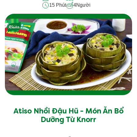
15 Phút
4
Người
Atiso Nhồi Đậu Hũ - Món Ăn Bổ
Dưỡng Từ Knorr