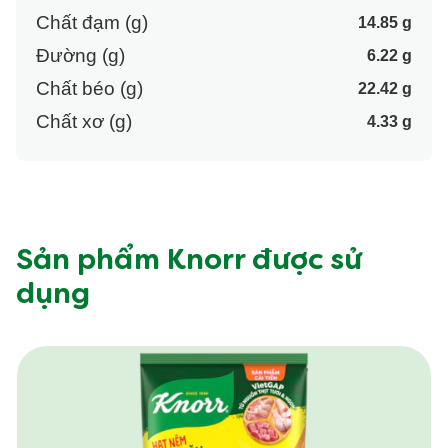
Chất đạm (g)
14.85 g
Đường (g)
6.22 g
Chất béo (g)
22.42 g
Chất xơ (g)
4.33 g
Sản phẩm Knorr được sử
dụng