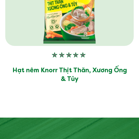
Không
có
xếp
Hạt nêm Knorr Thịt Thăn, Xương Ống
hạng
& Tủy
nào
được
gửi
cho
product
này