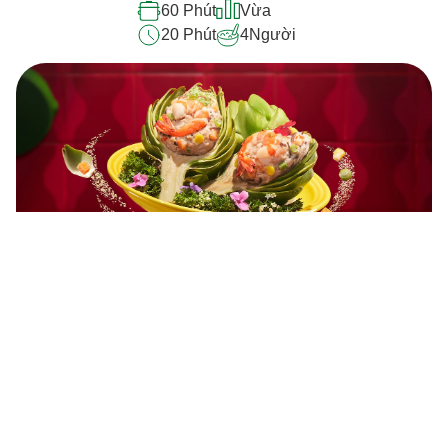
60 Phút
Vừa
20 Phút
4
Người
Atiso Nhồi Thịt – Món Ăn Độc Đáo,
Thanh Mát Và Bổ Dưỡng