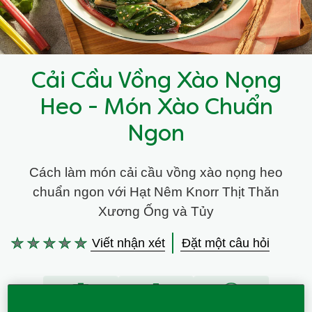
Cải Cầu Vồng Xào Nọng
Heo - Món Xào Chuẩn
Ngon
Cách làm món cải cầu vồng xào nọng heo
chuẩn ngon với Hạt Nêm Knorr Thịt Thăn
Xương Ống và Tủy
Viết nhận xét
Đặt một câu hỏi
Không
có
xếp
hạng
nào