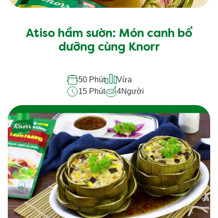
Atiso hầm sườn: Món canh bổ
dưỡng cùng Knorr
50 Phút
Vừa
15 Phút
4
Người