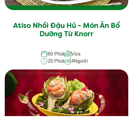
Atiso Nhồi Đậu Hũ - Món Ăn Bổ
Dưỡng Từ Knorr
60 Phút
Vừa
20 Phút
4
Người