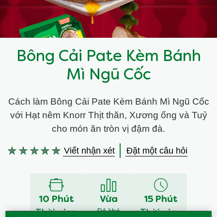
Bông Cải Pate Kèm Bánh
Mì Ngũ Cốc
Cách làm Bông Cải Pate Kèm Bánh Mì Ngũ Cốc
với Hạt nêm Knorr Thịt thăn, Xương ống và Tuỷ
cho món ăn tròn vị đậm đà.
Viết nhận xét
Đặt một câu hỏi
Không
có
xếp
hạng
nào
10 Phút
Vừa
15 Phút
được
Độ khó
gửi
Thời gian
Thời gian