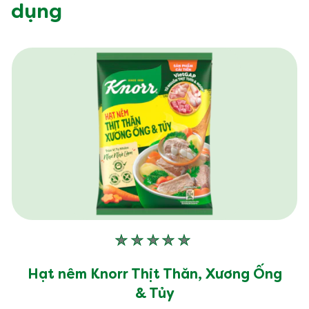
dụng
Không
có
xếp
Hạt nêm Knorr Thịt Thăn, Xương Ống
hạng
& Tủy
nào