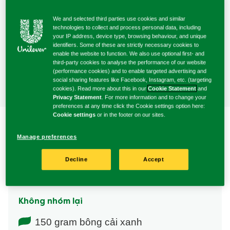
cho
nấu
chuẩn bị
recipe
We and selected third parties use cookies and similar
này
technologies to collect and process personal data, including
your IP address, device type, browsing behaviour, and unique
4 Người
identifiers. Some of these are strictly necessary cookies to
enable the website to function. We also use optional first- and
Phục vụ
third-party cookies to analyse the performance of our website
(performance cookies) and to enable targeted advertising and
social sharing features like Facebook, Instagram, etc. (targeting
cookies). Read more about this in our
Cookie Statement
and
Privacy Statement
. For more information and to change your
preferences at any time click the Cookie settings option here:
Cookie settings
or in the footer on our sites.
Manage preferences
Decline
Accept
Thành phần
Không nhóm lại
150 gram bông cải xanh