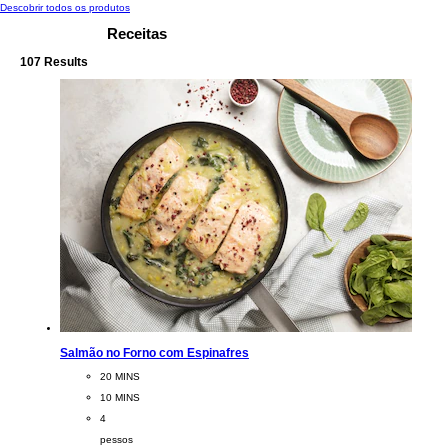
Descobrir todos os produtos
Receitas
107 Results
Salmão no Forno com Espinafres
CookingTime
20 MINS
PreparationTime
10 MINS
Servings
4
pessos