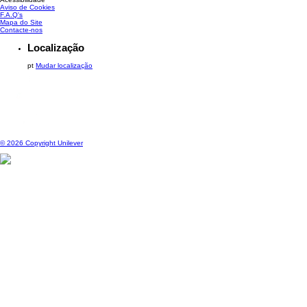
Aviso de Cookies
Gerir Preferências
F.A.Q's
Mapa do Site
Contacte-nos
Localização
pt
Mudar localização
© 2026 Copyright Unilever