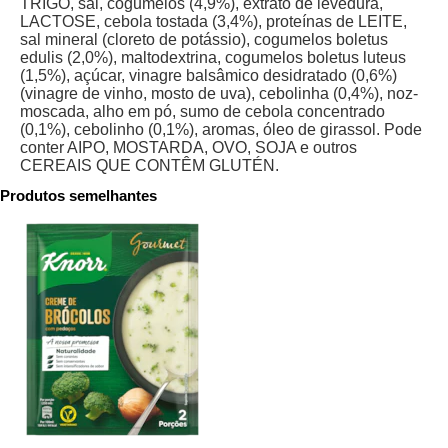
TRIGO, sal, cogumelos (4,9%), extrato de levedura,
LACTOSE, cebola tostada (3,4%), proteínas de LEITE,
sal mineral (cloreto de potássio), cogumelos boletus
edulis (2,0%), maltodextrina, cogumelos boletus luteus
(1,5%), açúcar, vinagre balsâmico desidratado (0,6%)
(vinagre de vinho, mosto de uva), cebolinha (0,4%), noz-
moscada, alho em pó, sumo de cebola concentrado
(0,1%), cebolinho (0,1%), aromas, óleo de girassol. Pode
conter AIPO, MOSTARDA, OVO, SOJA e outros
CEREAIS QUE CONTÊM GLUTÉN.
Produtos semelhantes