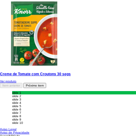
Creme de Tomate com Croutons 30 segs
Ver produto
Item anterior
Próximo item
slide 1
slide 2
slide 3
slide 4
slide 5
slide 6
slide 7
slide 8
slide 9
slide 10
Aviso Legal
Aviso de Privacidade
Acessibilidade