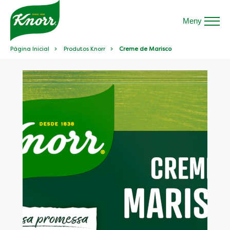
Meny
Página Inicial
Produtos Knorr
Creme de Marisco