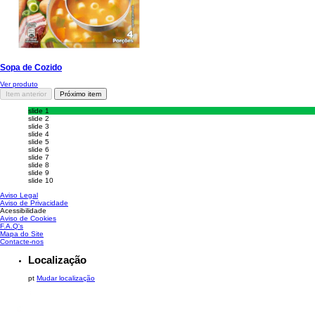
Sopa de Cozido
Ver produto
Item anterior
Próximo item
slide 1
slide 2
slide 3
slide 4
slide 5
slide 6
slide 7
slide 8
slide 9
slide 10
Aviso Legal
Aviso de Privacidade
Acessibilidade
Aviso de Cookies
Gerir Preferências
F.A.Q's
Mapa do Site
Contacte-nos
Localização
pt
Mudar localização