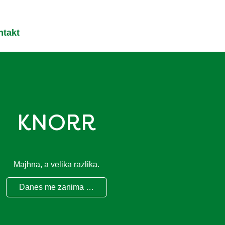
ntakt
KNORR
Majhna, a velika razlika.
Danes me zanima …
KNORR