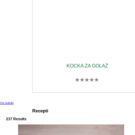
KOCKA ZA GOLAŽ
Za
to
product
ni
bila
Vsi izdelki
predložena
nobena
Recepti
ocena
237 Results