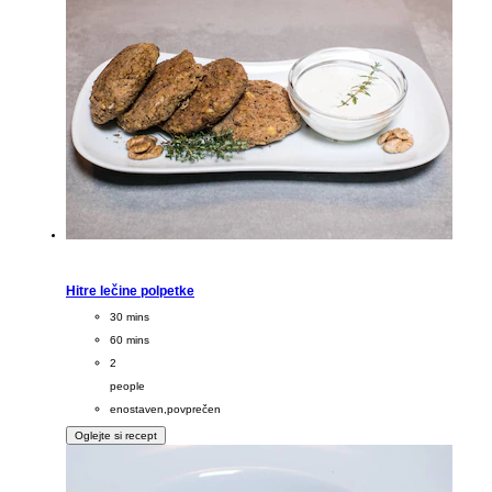
Hitre lečine polpetke
CookingTime
30 mins
PreparationTime
60 mins
Servings
2
people
Difficulty
enostaven,povprečen
Oglejte si recept