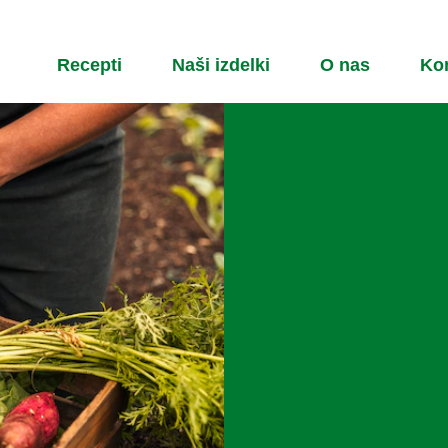
Recepti
Naši izdelki
O nas
Ko