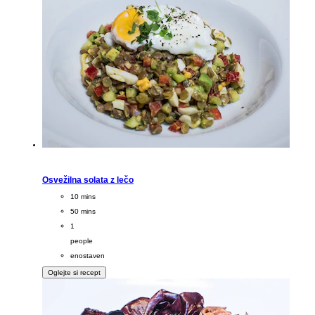
Osvežilna solata z lečo
CookingTime
10 mins
PreparationTime
50 mins
Servings
1
people
Difficulty
enostaven
Oglejte si recept