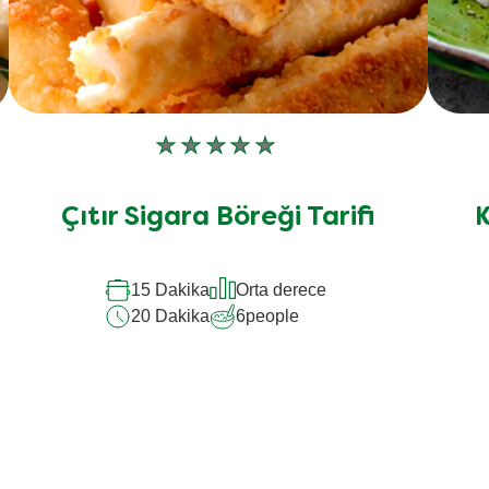
Bu
recipe
için
Çıtır Sigara Böreği Tarifi
K
değerlendirme
gönderilmedi
15 Dakika
Orta derece
20 Dakika
6
people