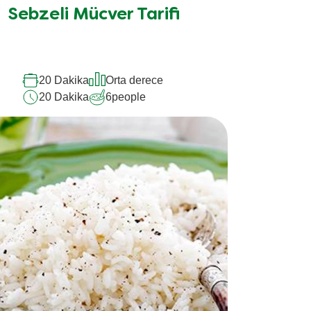
için
Sebzeli Mücver Tarifi
değerlendirme
gönderilmedi
20 Dakika
Orta derece
20 Dakika
6
people