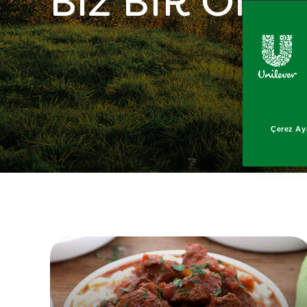
Biz BİR Olur
Çerez Aya