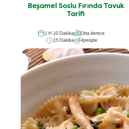
için
Beşamel Soslu Fırında Tavuk
değerlendirme
Tarifi
gönderilmedi
1 H 10 Dakika
Orta derece
15 Dakika
4
people