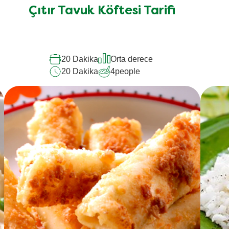
için
Çıtır Tavuk Köftesi Tarifi
değerlendirme
gönderilmedi
20 Dakika
Orta derece
20 Dakika
4
people