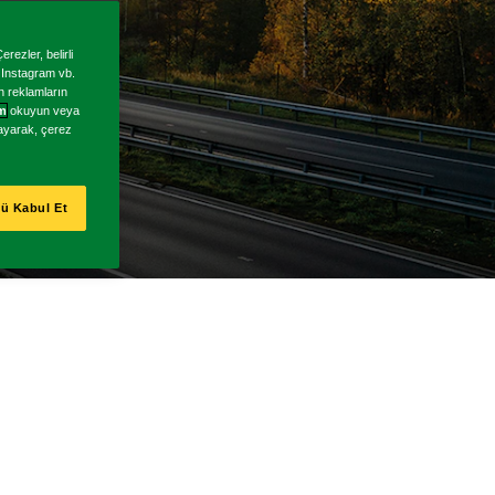
rezler, belirli
, Instagram vb.
en reklamların
im
okuyun veya
klayarak, çerez
ü Kabul Et