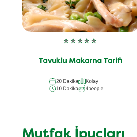
Bu
recipe
için
Tavuklu Makarna Tarifi
değerlendirme
gönderilmedi
20 Dakika
Kolay
10 Dakika
4
people
Mutfak İpuçları