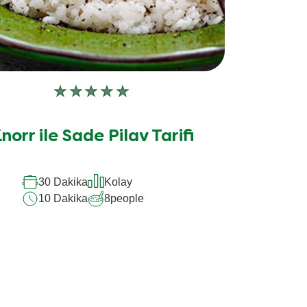
Bu
recipe
için
norr ile Sade Pilav Tarifi
değerlendirme
gönderilmedi
30 Dakika
Kolay
10 Dakika
8
people