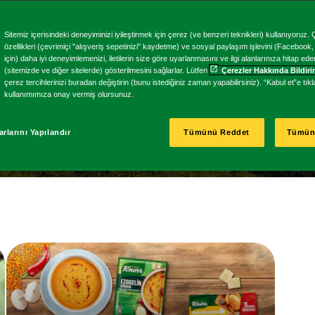
uz
Sitemiz içerisindeki deneyiminizi iyileştirmek için çerez (ve benzeri teknikleri) kullanıyoruz. Çe
özellikleri (çevrimiçi "alışveriş sepetinizi" kaydetme) ve sosyal paylaşım işlevini (Facebook
için) daha iyi deneyimlemenizi, iletilerin size göre uyarlanmasını ve ilgi alanlarınıza hitap ed
(sitemizde ve diğer sitelerde) gösterilmesini sağlarlar. Lütfen
Çerezler Hakkında Bildir
çerez tercihlerinizi buradan değiştirin (bunu istediğiniz zaman yapabilirsiniz). “Kabul et”e tı
kullanımımıza onay vermiş olursunuz.
rlarını Yapılandır
Tümünü Reddet
Tümün