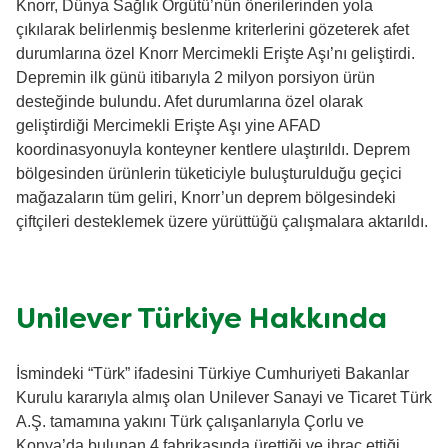
Knorr, Dünya Sağlık Örgütü’nün önerilerinden yola
çıkılarak belirlenmiş beslenme kriterlerini gözeterek afet
durumlarına özel Knorr Mercimekli Erişte Aşı’nı geliştirdi.
Depremin ilk günü itibarıyla 2 milyon porsiyon ürün
desteğinde bulundu. Afet durumlarına özel olarak
geliştirdiği Mercimekli Erişte Aşı yine AFAD
koordinasyonuyla konteyner kentlere ulaştırıldı. Deprem
bölgesinden ürünlerin tüketiciyle buluşturulduğu geçici
mağazaların tüm geliri, Knorr’un deprem bölgesindeki
çiftçileri desteklemek üzere yürüttüğü çalışmalara aktarıldı.
Unilever Türkiye Hakkında
İsmindeki “Türk” ifadesini Türkiye Cumhuriyeti Bakanlar
Kurulu kararıyla almış olan Unilever Sanayi ve Ticaret Türk
A.Ş. tamamına yakını Türk çalışanlarıyla Çorlu ve
Konya’da bulunan 4 fabrikasında ürettiği ve ihraç ettiği