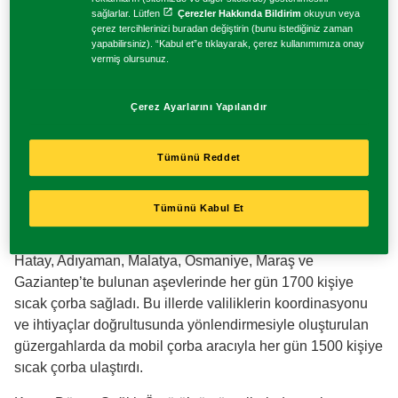
gelen lezzetleri günümüz mutfaklarına ulaştırıyor.
sağlarlar. Lütfen
Çerezler Hakkında Bildirim
okuyun veya
Knorr İçinde İyilik Var Serisi
Balık Yemekleri Tarifleri
çerez tercihlerinizi buradan değiştirin (bunu istediğiniz zaman
yapabilirsiniz). “Kabul et”e tıklayarak, çerez kullanımımıza onay
vermiş olursunuz.
Knorr Çiğ Köfte
Sebze Yemekleri Tarifleri
Afet Zamanlarında
Çerez Ayarlarını Yapılandır
Dayanışma
Knorr Çabuk
Makarna Tarifleri
Tümünü Reddet
Knorr, Türkiye tarihinin en acı olaylarından 6 Şubat
Knorr Lezzetli ve Pratik Soslar
depremleri sonrasında, depremden etkilenen
Tümünü Kabul Et
vatandaşlarımızın yaralarını sarmak için de çeşitli
Knorr Bulyonlar
çalışmalar yürüttü. Kızılay ve AFAD yönlendirmesiyle
Hatay, Adıyaman, Malatya, Osmaniye, Maraş ve
Gaziantep’te bulunan aşevlerinde her gün 1700 kişiye
sıcak çorba sağladı. Bu illerde valiliklerin koordinasyonu
ve ihtiyaçlar doğrultusunda yönlendirmesiyle oluşturulan
güzergahlarda da mobil çorba aracıyla her gün 1500 kişiye
sıcak çorba ulaştırdı.