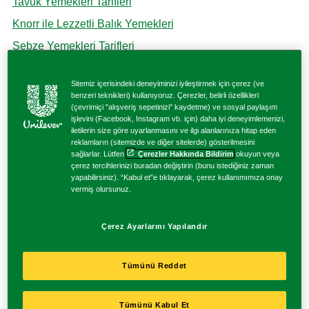
Tavuk Yemekleri Tarifleri
Knorr İçinde İyilik Var Serisi
Balık Yemekleri Tarifleri
Knorr ile Lezzetli Balık Yemekleri
Sebze Yemekleri Tarifleri
Knorr Çiğ Köfte
Sebze Yemekleri Tarifleri
Knorr ile Lezzetli Makarna Tarifleri
Sitemiz içerisindeki deneyiminizi iyileştirmek için çerez (ve
Popüler Yemek Tarifleri
benzeri teknikleri) kullanıyoruz. Çerezler, belirli özellikleri
Knorr Çabuk
Makarna Tarifleri
(çevrimiçi "alışveriş sepetinizi" kaydetme) ve sosyal paylaşım
Knorr Yemek Planlayıcısı
işlevini (Facebook, Instagram vb. için) daha iyi deneyimlemenizi,
iletilerin size göre uyarlanmasını ve ilgi alanlarınıza hitap eden
Atıştırmalık Tarifler
reklamların (sitemizde ve diğer sitelerde) gösterilmesini
Knorr Lezzetli ve Pratik Soslar
sağlarlar. Lütfen
Çerezler Hakkında Bildirim
okuyun veya
Hamur İşi Tarifleri
çerez tercihlerinizi buradan değiştirin (bunu istediğiniz zaman
Knorr ile Lezzetli Çorba Tarifleri
yapabilirsiniz). “Kabul et”e tıklayarak, çerez kullanımımıza onay
Knorr Bulyonlar
vermiş olursunuz.
Bugün Ne Pişirsem?
Ramazan Ayına Özel İftar Menüleri
Çerez Ayarlarını Yapılandır
Tümünü Reddet
GELECEĞIN 50 GIDASI
Tümünü Kabul Et