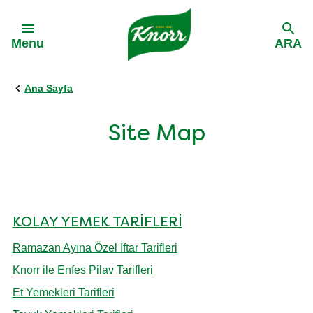
Skip to:
Menu
ARA
Ana Sayfa
Geri Dön
Geri Dön
Tüm Ürünlerimiz
Tüm Tariflerimiz
Site Map
Knorr Kurutulmuş Hazır Çorbalar
Ramazan Ayına Özel İftar Tarifleri
Knorr Baharatlar
Pilav Tarifleri
KOLAY YEMEK TARIFLERI
Ramazan Ayına Özel İftar Tarifleri
Knorr Yemek Harçları
Et Yemekleri Tarifleri
Knorr ile Enfes Pilav Tarifleri
Et Yemekleri Tarifleri
Knorr Çeşniler
Tavuk Yemekleri Tarifleri