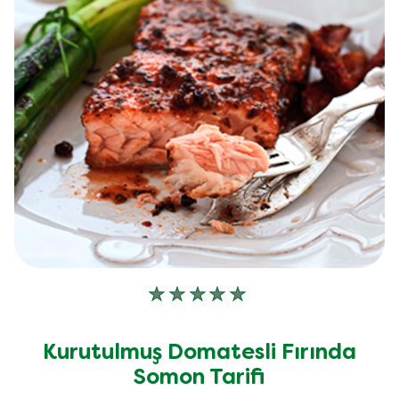
Bu
recipe
için
Kurutulmuş Domatesli Fırında
değerlendirme
Somon Tarifi
gönderilmedi