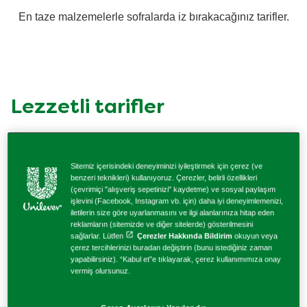
En taze malzemelerle sofralarda iz bırakacağınız tarifler.
Knorr İçinde İyilik Var Serisi
Balık Yemekleri Tarifleri
Knorr Çiğ Köfte
Sebze Yemekleri Tarifleri
Knorr Çabuk
Lezzetli tarifler
Makarna Tarifleri
Knorr Lezzetli ve Pratik Soslar
Sitemiz içerisindeki deneyiminizi iyileştirmek için çerez (ve
benzeri teknikleri) kullanıyoruz. Çerezler, belirli özellikleri
Knorr Bulyonlar
(çevrimiçi "alışveriş sepetinizi" kaydetme) ve sosyal paylaşım
işlevini (Facebook, Instagram vb. için) daha iyi deneyimlemenizi,
iletilerin size göre uyarlanmasını ve ilgi alanlarınıza hitap eden
reklamların (sitemizde ve diğer sitelerde) gösterilmesini
sağlarlar. Lütfen
Çerezler Hakkında Bildirim
okuyun veya
çerez tercihlerinizi buradan değiştirin (bunu istediğiniz zaman
yapabilirsiniz). “Kabul et”e tıklayarak, çerez kullanımımıza onay
vermiş olursunuz.