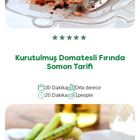
Bu
recipe
için
Kurutulmuş Domatesli Fırında
değerlendirme
Somon Tarifi
gönderilmedi
30 Dakika
Orta derece
20 Dakika
1
people