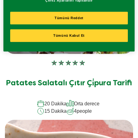
Çerez Ayarlarını Yapılandır
Tümünü Reddet
Tümünü Kabul Et
Bu
recipe
için
Patates Salatalı Çıtır Çi̇pura Tarifi
değerlendirme
gönderilmedi
20 Dakika
Orta derece
15 Dakika
4
people