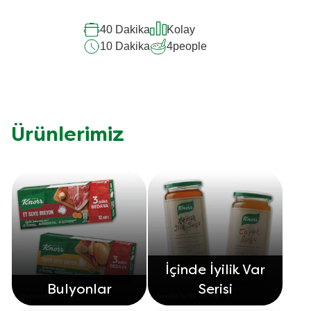
40 Dakika
Kolay
10 Dakika
4
people
Ürünlerimiz
İçinde İyilik Var
Bulyonlar
Serisi