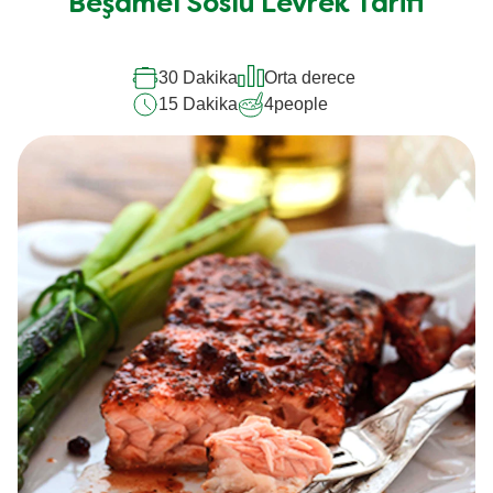
için
Beşamel Soslu Levrek Tarifi
değerlendirme
gönderilmedi
30 Dakika
Orta derece
15 Dakika
4
people