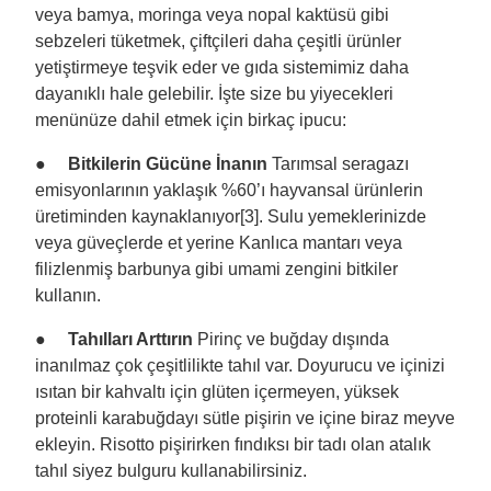
veya bamya, moringa veya nopal kaktüsü gibi
sebzeleri tüketmek, çiftçileri daha çeşitli ürünler
yetiştirmeye teşvik eder ve gıda sistemimiz daha
dayanıklı hale gelebilir. İşte size bu yiyecekleri
menünüze dahil etmek için birkaç ipucu:
●
Bitkilerin Gücüne İnanın
Tarımsal seragazı
emisyonlarının yaklaşık %60’ı hayvansal ürünlerin
üretiminden kaynaklanıyor[3]. Sulu yemeklerinizde
veya güveçlerde et yerine Kanlıca mantarı veya
filizlenmiş barbunya gibi umami zengini bitkiler
kullanın.
●
Tahılları Arttırın
Pirinç ve buğday dışında
inanılmaz çok çeşitlilikte tahıl var. Doyurucu ve içinizi
ısıtan bir kahvaltı için glüten içermeyen, yüksek
proteinli karabuğdayı sütle pişirin ve içine biraz meyve
ekleyin. Risotto pişirirken fındıksı bir tadı olan atalık
tahıl siyez bulguru kullanabilirsiniz.