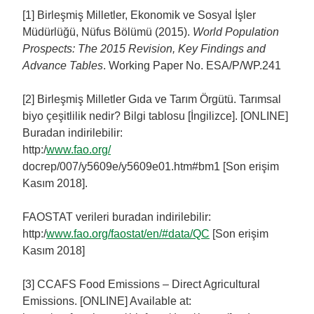
[1] Birleşmiş Milletler, Ekonomik ve Sosyal İşler
Müdürlüğü, Nüfus Bölümü (2015).
World Population
Prospects: The 2015 Revision, Key Findings and
Advance Tables
. Working Paper No. ESA/P/WP.241
[2] Birleşmiş Milletler Gıda ve Tarım Örgütü. Tarımsal
biyo çeşitlilik nedir? Bilgi tablosu [İngilizce]. [ONLINE]
Buradan indirilebilir:
http:/
www.fao.org/
docrep/007/y5609e/y5609e01.htm#bm1 [Son erişim
Kasım 2018].
FAOSTAT verileri buradan indirilebilir:
http:/
www.fao.org/faostat/en/#data/QC
[Son erişim
Kasım 2018]
[3] CCAFS Food Emissions – Direct Agricultural
Emissions. [ONLINE] Available at: