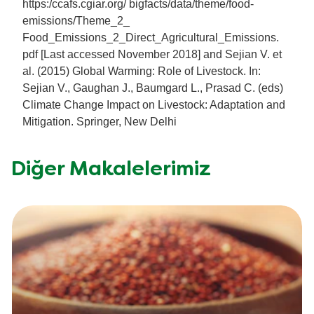
https:/ccafs.cgiar.org/ bigfacts/data/theme/food-
emissions/Theme_2_
Food_Emissions_2_Direct_Agricultural_Emissions.
pdf [Last accessed November 2018] and Sejian V. et
al. (2015) Global Warming: Role of Livestock. In:
Sejian V., Gaughan J., Baumgard L., Prasad C. (eds)
Climate Change Impact on Livestock: Adaptation and
Mitigation. Springer, New Delhi
Diğer Makalelerimiz