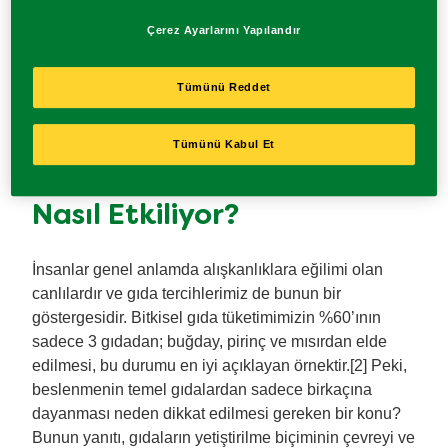
girişimlerine kadar geniş bir yelpazede çeşitlilik
gösteriyor. Devrim niteliğinde değişimin gerektiği
Çerez Ayarlarını Yapılandır
önemli alanlardan biri de küresel gıda sistemimiz.
Bunun tabağınızdaki yemekle ne ilgisi olduğunu
Tümünü Reddet
sorabilirsiniz. Aradaki bağlantı düşündüğünüzden çok
daha güçlü!
Tümünü Kabul Et
Gıda Seçimlerimiz Çevreyi
Nasıl Etkiliyor?
İnsanlar genel anlamda alışkanlıklara eğilimi olan
canlılardır ve gıda tercihlerimiz de bunun bir
göstergesidir. Bitkisel gıda tüketimimizin %60’ının
sadece 3 gıdadan; buğday, pirinç ve mısırdan elde
edilmesi, bu durumu en iyi açıklayan örnektir.[2] Peki,
beslenmenin temel gıdalardan sadece birkaçına
dayanması neden dikkat edilmesi gereken bir konu?
Bunun yanıtı, gıdaların yetiştirilme biçiminin çevreyi ve