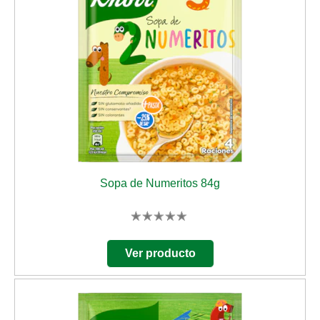
Sopa de Numeritos 84g
No
se
han
Ver producto
enviado
calificaciones
para
este
product