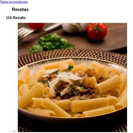
product
Todos los productos
Recetas
116 Results