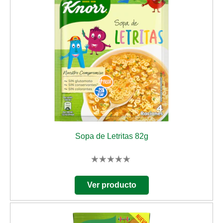
Sopa de Letritas 82g
No
se
han
Ver producto
enviado
calificaciones
para
este
product