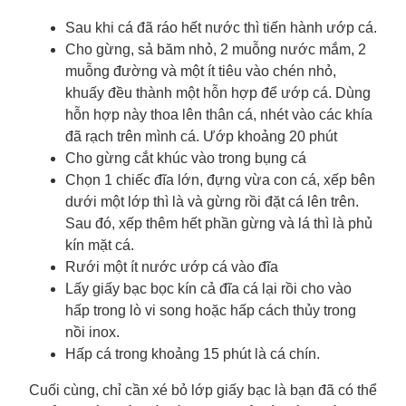
Sau khi cá đã ráo hết nước thì tiến hành ướp cá.
Cho gừng, sả băm nhỏ, 2 muỗng nước mắm, 2
muỗng đường và một ít tiêu vào chén nhỏ,
khuấy đều thành một hỗn hợp để ướp cá. Dùng
hỗn hợp này thoa lên thân cá, nhét vào các khía
đã rạch trên mình cá. Ướp khoảng 20 phút
Cho gừng cắt khúc vào trong bụng cá
Chọn 1 chiếc đĩa lớn, đựng vừa con cá, xếp bên
dưới một lớp thì là và gừng rồi đặt cá lên trên.
Sau đó, xếp thêm hết phần gừng và lá thì là phủ
kín mặt cá.
Rưới một ít nước ướp cá vào đĩa
Lấy giấy bạc bọc kín cả đĩa cá lại rồi cho vào
hấp trong lò vi song hoặc hấp cách thủy trong
nồi inox.
Hấp cá trong khoảng 15 phút là cá chín.
Cuối cùng, chỉ cần xé bỏ lớp giấy bạc là bạn đã có thể