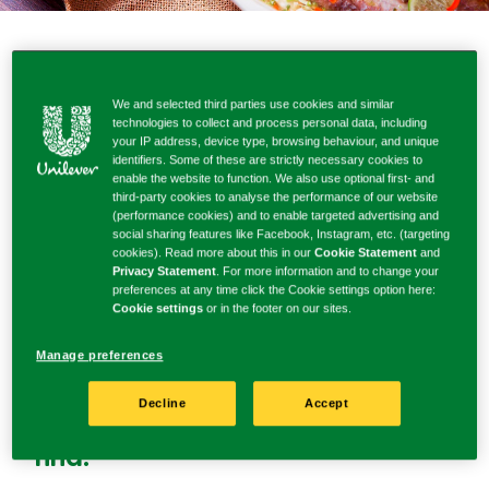
MẸO NẤU ĂN NGON
We and selected third parties use cookies and similar
technologies to collect and process personal data, including
MẸO HẤP CÁ NGON
your IP address, device type, browsing behaviour, and unique
identifiers. Some of these are strictly necessary cookies to
enable the website to function. We also use optional first- and
third-party cookies to analyse the performance of our website
(performance cookies) and to enable targeted advertising and
social sharing features like Facebook, Instagram, etc. (targeting
cookies). Read more about this in our
Cookie Statement
and
Privacy Statement
. For more information and to change your
preferences at any time click the Cookie settings option here:
Bạn đã nghĩ ra món ăn gì cho
Cookie settings
or in the footer on our sites.
những ngày trời lạnh chưa? Hãy
Manage preferences
để Knorr giúp bạn thực hiện món
cá hấp thơm ngon, có thể ăn
Decline
Accept
cùng với bún hoặc cơm trắng
nha!