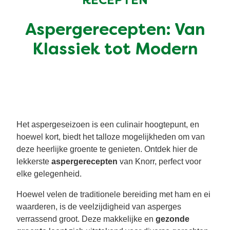
RECEPTEN
Snel en makkelijk
Mixen
Terugroepactie Basilicum Roomsaus
Aspergerecepten: Van
Vegetarisch
Smaakmakers
Klassiek tot Modern
Wereldkeukens
Sauzen en Jus
Soepen
Het aspergeseizoen is een culinair hoogtepunt, en
hoewel kort, biedt het talloze mogelijkheden om van
Kant-en-klaar
deze heerlijke groente te genieten. Ontdek hier de
lekkerste
aspergerecepten
van Knorr, perfect voor
Good Snacks
elke gelegenheid.
Hoewel velen de traditionele bereiding met ham en ei
waarderen, is de veelzijdigheid van asperges
verrassend groot. Deze makkelijke en
gezonde