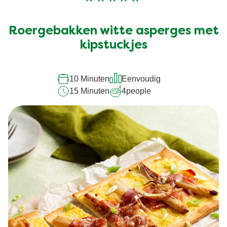
Geen
beoordelingen
ingediend
Roergebakken witte asperges met
voor
kipstuckjes
deze
recipe
10 Minuten
Eenvoudig
15 Minuten
4
people