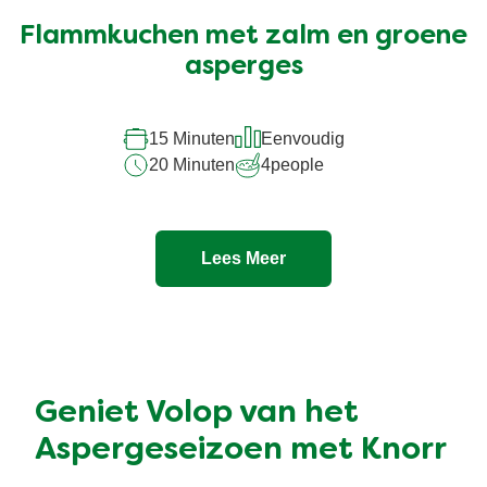
beoordelingen
ingediend
Flammkuchen met zalm en groene
voor
asperges
deze
recipe
15 Minuten
Eenvoudig
20 Minuten
4
people
Lees Meer
Geniet Volop van het
Aspergeseizoen met Knorr