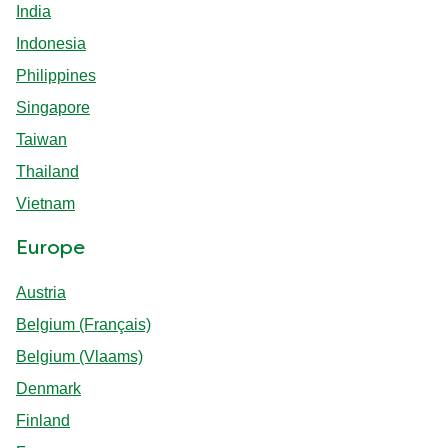
India
Indonesia
Philippines
Singapore
Taiwan
Thailand
Vietnam
Europe
Austria
Belgium (Français)
Belgium (Vlaams)
Denmark
Finland