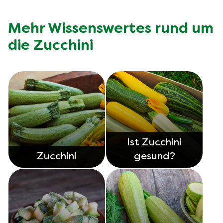
sie zu einem wertvollen Bestandteil einer
ausgewogenen Ernährung macht. Mehr Details zu
Mehr Wissenswertes rund um
den Nährwerten findest du
.
die Zucchini
Ist Zucchini
Zucchini
gesund?