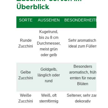
Überblick
SORTE
AUSSEHEN
BESONDERHEITEN
Kugelrund,
bis zu 8 cm
Runde
Sehr aromatisch,
Durchmesser,
Zucchini
ideal zum Füllen
meist grün
oder gelb
Besonders
Goldgelb,
Gelbe
aromatisch, früh
länglich oder
Zucchini
ernten für neue
rund
Blüten
Weiße
Weiß, oft
Seltener, sehr zart,
Zucchini
sternförmig
dekorativ