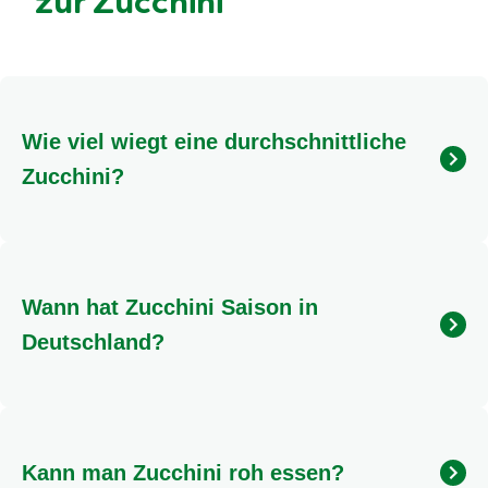
zur Zucchini
Wie viel wiegt eine durchschnittliche
Zucchini?
Eine junge Zucchini, die ideal zum Verzehr ist, wiegt
in der Regel etwa 200 Gramm und hat eine Länge
von circa 15 Zentimetern. Größere Exemplare
Wann hat Zucchini Saison in
können jedoch bis zu 5 Kilogramm schwer werden.
Deutschland?
Die offizielle Zucchini-Saison in Deutschland
erstreckt sich von Ende Mai bis Oktober. Dank
Importen ist das beliebte Gemüse jedoch ganzjährig
Kann man Zucchini roh essen?
in den Gemüseregalen erhältlich.