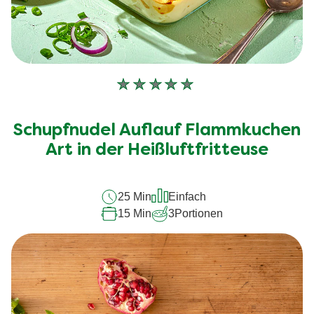
Keine
Bewertungen
für
Schupfnudel Auflauf Flammkuchen
dieses
recipe
Art in der Heißluftfritteuse
abgegeben
25 Min
Einfach
15 Min
3
Portionen