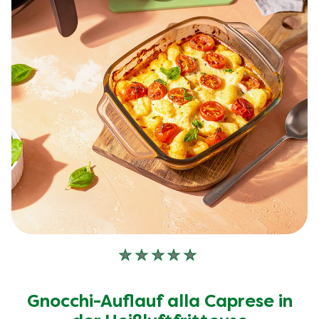
Keine
Bewertungen
für
Gnocchi-Auflauf alla Caprese in
dieses
recipe