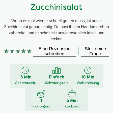
Zucchinisalat
Wenn es mal wieder schnell gehen muss, ist unser
Zucchinisalat genau richtig: Du hast ihn im Handumdrehen
zubereitet und er schmeckt unwiderstehlich frisch und
lecker.
Eine Rezension
Stelle eine
Keine
schreiben
Frage
Bewertungen
für
dieses
recipe
15 Min
Einfach
10 Min
abgegeben
Gesamtzeit
Schwierigkeit
Vorbereitung
4
5 Min
Portion(en)
Kochzeit