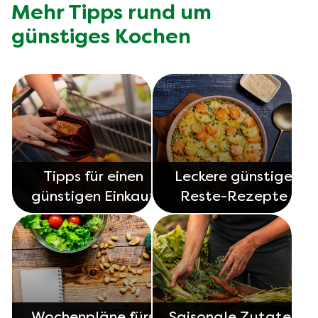
übrig gebliebenem Reis oder Kartoffeln lassen sich
Mehr Tipps rund um
ohne Weiteres fleischlose Köstlichkeiten kochen.
günstiges Kochen
Entdecke unsere
für weitere Ideen.
Tipps für einen
Leckere günstige
günstigen Einkauf
Reste-Rezepte