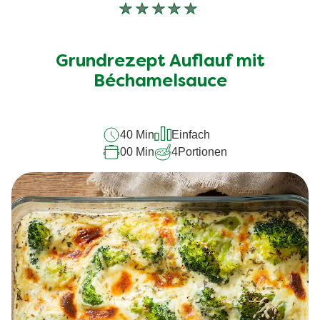
Keine
Bewertungen
für
Grundrezept Auflauf mit
dieses
Béchamelsauce
recipe
abgegeben
40 Min
Einfach
00 Min
4
Portionen