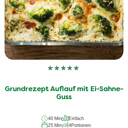
Keine
Bewertungen
für
Grundrezept Auflauf mit Ei-Sahne-
dieses
Guss
recipe
abgegeben
40 Min
Einfach
25 Min
4
Portionen