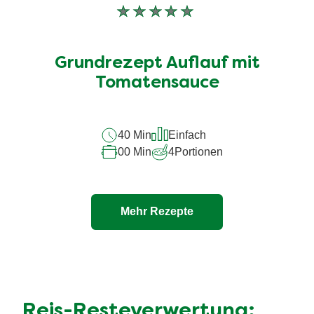
Keine
Bewertungen
für
Grundrezept Auflauf mit
dieses
Tomatensauce
recipe
abgegeben
40 Min
Einfach
00 Min
4
Portionen
Mehr Rezepte
Reis-Resteverwertung: