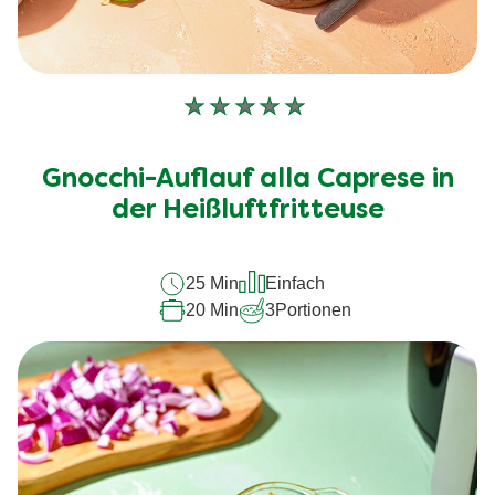
Keine
Bewertungen
für
Gnocchi-Auflauf alla Caprese in
dieses
recipe
der Heißluftfritteuse
abgegeben
25 Min
Einfach
20 Min
3
Portionen