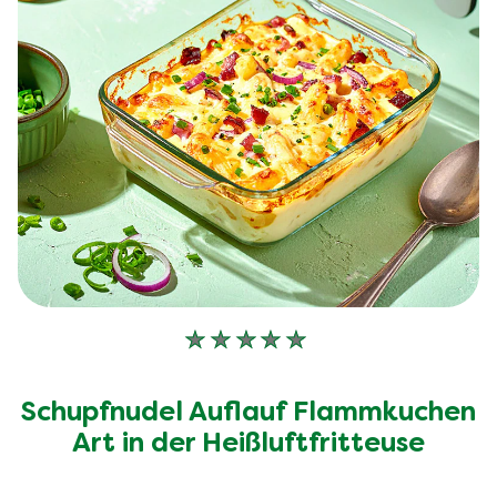
Keine
Bewertungen
für
Schupfnudel Auflauf Flammkuchen
dieses
recipe
Art in der Heißluftfritteuse
abgegeben