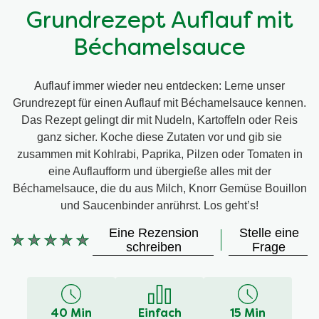
Grundrezept Auflauf mit
Béchamelsauce
Auflauf immer wieder neu entdecken: Lerne unser
Grundrezept für einen Auflauf mit Béchamelsauce kennen.
Das Rezept gelingt dir mit Nudeln, Kartoffeln oder Reis
ganz sicher. Koche diese Zutaten vor und gib sie
zusammen mit Kohlrabi, Paprika, Pilzen oder Tomaten in
eine Auflaufform und übergieße alles mit der
Béchamelsauce, die du aus Milch, Knorr Gemüse Bouillon
und Saucenbinder anrührst. Los geht’s!
Eine Rezension
Stelle eine
Keine
schreiben
Frage
Bewertungen
für
dieses
recipe
40 Min
Einfach
15 Min
abgegeben