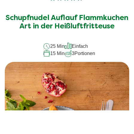
Keine
Bewertungen
für
Schupfnudel Auflauf Flammkuchen
dieses
Art in der Heißluftfritteuse
recipe
abgegeben
25 Min
Einfach
15 Min
3
Portionen