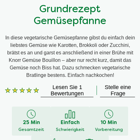
Grundrezept
Gemüsepfanne
In diese vegetarische Gemüsepfanne gibst du einfach dein
liebstes Gemüse wie Karotten, Brokkoli oder Zucchini,
brätst es an und garst es anschließend in einer Brühe mit
Knorr Gemüse Bouillon – aber nur recht kurz, damit das
Gemüse noch Biss hat. Dazu schmecken vegetarische
Bratlinge bestens. Einfach nachkochen!
Lesen Sie 1
Stelle eine
Bewertungen
Frage
Die
durchschnittliche
Bewertung
dieses
25 Min
Einfach
10 Min
beträgt
Gesamtzeit
Schwierigkeit
Vorbereitung
5.0