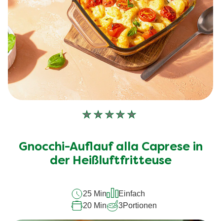
Keine
Bewertungen
für
Gnocchi-Auflauf alla Caprese in
dieses
der Heißluftfritteuse
recipe
abgegeben
25 Min
Einfach
20 Min
3
Portionen