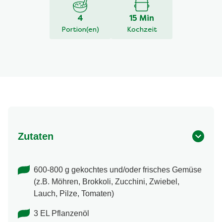
von
5
4
15 Min
aus
Portion(en)
Kochzeit
1
Bewertungen.
Zutaten
600-800 g gekochtes und/oder frisches Gemüse
(z.B. Möhren, Brokkoli, Zucchini, Zwiebel,
Lauch, Pilze, Tomaten)
3 EL Pflanzenöl