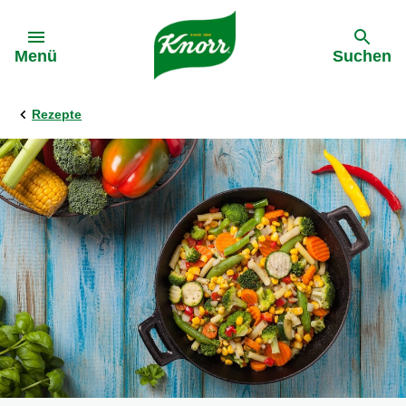
Gehe zu:
Menü
Suchen
Rezepte