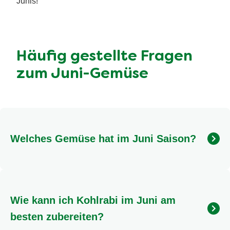
Junis!
Häufig gestellte Fragen
zum Juni-Gemüse
Welches Gemüse hat im Juni Saison?
Im Juni kannst du dich auf eine reiche Auswahl an
saisonalem Gemüse freuen! Dazu gehören unter
anderem Kohlrabi, Fenchel, Mangold, aber auch
Wie kann ich Kohlrabi im Juni am
Spargel, Erdbeeren und viele Blattsalate. Unser
Saisonkalender gibt dir eine übersichtliche Liste.
besten zubereiten?