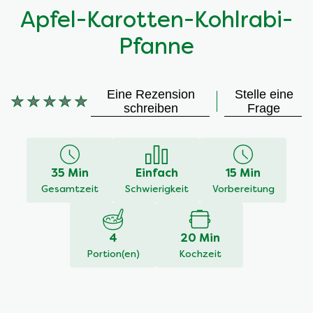
Apfel-Karotten-Kohlrabi-
Pfanne
Eine Rezension
Stelle eine
Keine
schreiben
Frage
Bewertungen
für
dieses
recipe
35 Min
Einfach
15 Min
abgegeben
Gesamtzeit
Schwierigkeit
Vorbereitung
4
20 Min
Portion(en)
Kochzeit