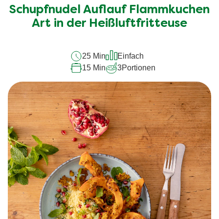
für
Schupfnudel Auflauf Flammkuchen
dieses
recipe
Art in der Heißluftfritteuse
abgegeben
25 Min
Einfach
15 Min
3
Portionen