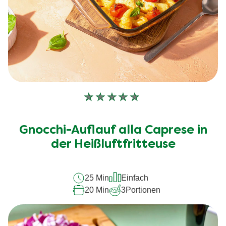
Keine
Bewertungen
für
Gnocchi-Auflauf alla Caprese in
dieses
recipe
der Heißluftfritteuse
abgegeben
25 Min
Einfach
20 Min
3
Portionen