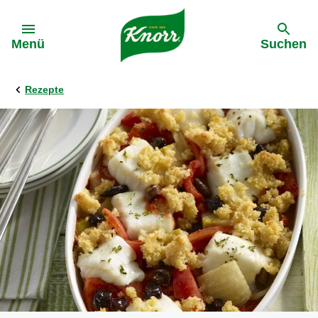
Gehe zu:
Menü
Suchen
Rezepte