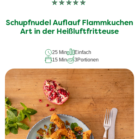
Keine
Bewertungen
für
Schupfnudel Auflauf Flammkuchen
dieses
recipe
Art in der Heißluftfritteuse
abgegeben
25 Min
Einfach
15 Min
3
Portionen