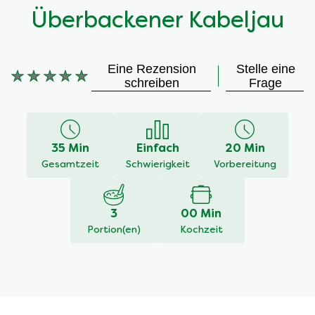
Überbackener Kabeljau
Eine Rezension
Stelle eine
Keine
schreiben
Frage
Bewertungen
für
dieses
recipe
35 Min
Einfach
20 Min
abgegeben
Gesamtzeit
Schwierigkeit
Vorbereitung
3
00 Min
Portion(en)
Kochzeit