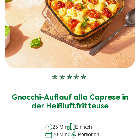
Keine
Bewertungen
für
Gnocchi-Auflauf alla Caprese in
dieses
recipe
der Heißluftfritteuse
abgegeben
25 Min
Einfach
20 Min
3
Portionen