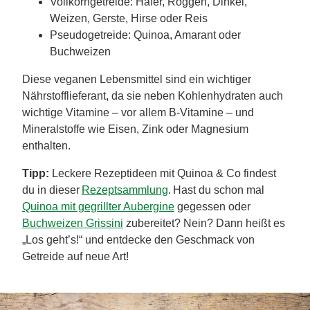
Vollkorngetreide: Hafer, Roggen, Dinkel,
Weizen, Gerste, Hirse oder Reis
Pseudogetreide: Quinoa, Amarant oder
Buchweizen
Diese veganen Lebensmittel sind ein wichtiger
Nährstofflieferant, da sie neben Kohlenhydraten auch
wichtige Vitamine – vor allem B-Vitamine – und
Mineralstoffe wie Eisen, Zink oder Magnesium
enthalten.
Tipp:
Leckere Rezeptideen mit Quinoa & Co findest
du in dieser
Rezeptsammlung
. Hast du schon mal
Quinoa mit gegrillter Aubergine
gegessen oder
Buchweizen Grissini
zubereitet? Nein? Dann heißt es
„Los geht’s!“ und entdecke den Geschmack von
Getreide auf neue Art!