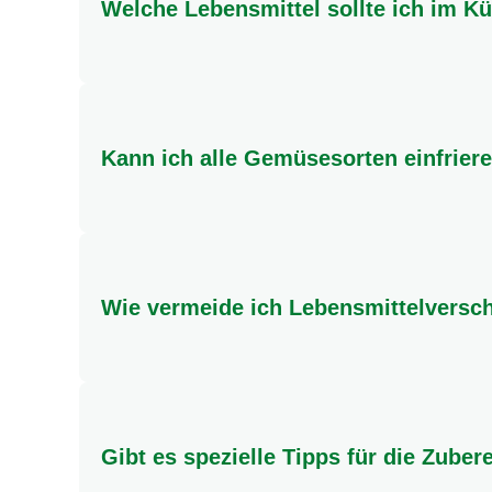
Welche Lebensmittel sollte ich im K
Milchprodukte, Fleisch, Fisch, geöffnete Konse
Gemüsefach ist ideal für Salat und Co., während
Kann ich alle Gemüsesorten einfrier
Die meisten Gemüsesorten lassen sich gut einfr
Nährstoffe zu erhalten. Wasserreiche Sorten wi
Wie vermeide ich Lebensmittelversc
Plane deine Einkäufe sorgfältig, nutze Reste kre
brauchst. Viele Knorr-Rezepte bieten auch tolle
Gibt es spezielle Tipps für die Zube