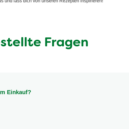
us und lass dich von unseren Rezepten inspirieren!
stellte Fragen
im Einkauf?
enz und einen frischen Geruch. Welke Blätter oder Druckstellen