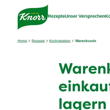
Gehe zu:
Inhalt
Footer
Suc
Rezepte
Unser Versprechen
Ko
Home
Rezepte
Kochratgeber
Warenkunde
Warenk
einkau
lagern