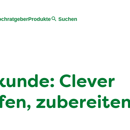
he
chratgeber
Produkte
Suchen
unde: Clever
fen, zubereite