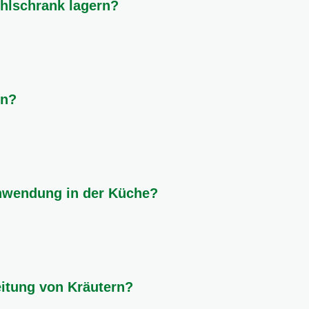
ühlschrank lagern?
rven und viele Obst- und Gemüsesorten gehören in den Kühlschra
 die oberen Fächer für Fertigprodukte geeignet sind.
en?
ieren, um ihre Haltbarkeit zu verlängern. Blanchiere sie vorhe
e Gurken oder Tomaten sind weniger geeignet.
hwendung in der Küche?
ativ und lagere Lebensmittel richtig. Ein wöchentlicher Essenspla
 Ideen zur Resteverwertung!
reitung von Kräutern?