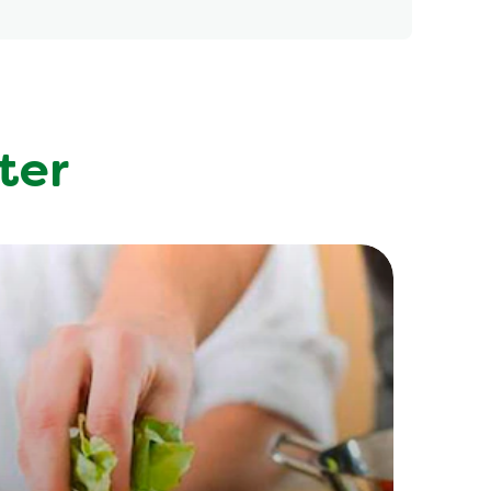
uter wie Rosmarin oder Thymian können länger
ter