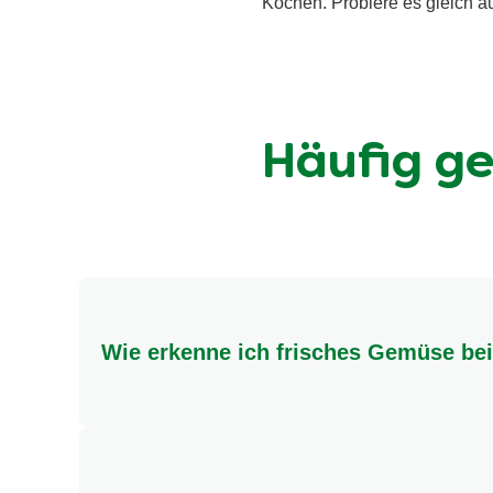
Kochen. Probiere es gleich a
Häufig ge
Wie erkenne ich frisches Gemüse be
Achte auf leuchtende Farben, eine feste Konsist
Saisonales Gemüse ist meist die beste Wahl!