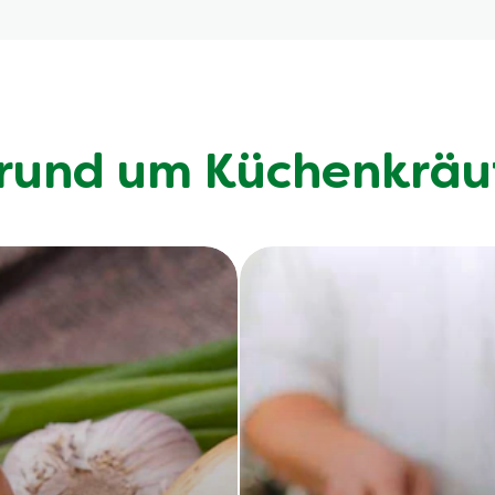
 wenn du sie erst kurz vor dem Servieren hinzufügst. Harte Krä
Petersilie oder Basilikum erst am Ende dazukommen sollten.
 rund um Küchenkräu