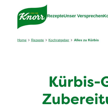
Gehe zu:
Inhalt
Footer
Suc
Rezepte
Unser Versprechen
Ko
Home
Rezepte
Kochratgeber
Alles zu Kürbis
Kürbis-G
Zubereit