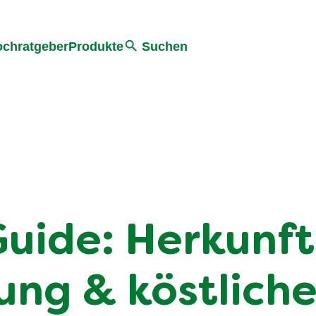
he
chratgeber
Produkte
Suchen
uide: Herkunft
ung & köstlich