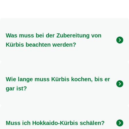
Was muss bei der Zubereitung von
Kürbis beachten werden?
Bevor der Kürbis zubereitet werden kann, halbiere
den Kürbis und schabe Kerne sowie Fasern mit
einem Esslöffel heraus. Achte darauf, alle Faserreste
Wie lange muss Kürbis kochen, bis er
am Innenrand zu entfernen. Eine detaillierte
Anleitung zum Schälen findest du
.
gar ist?
Als Faustregel gilt, dass Kürbiswürfel nach etwa 15
Minuten Kochzeit gar sind. Du kannst die Garprobe
mit einer Gabel machen: Wenn sie sich leicht
Muss ich Hokkaido-Kürbis schälen?
einstechen lassen, ist der Kürbis fertig. Für ein